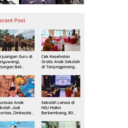
ecent Post
rjuangan Guru di
Cek Kesehatan
nyuwangi,
Gratis Anak Sekolah
tungan Beli
di Tanjungpinang
diah demi
Periksa 49.343
narik Minat Siswa
Siswa
 SD Negeri
unisasi Anak
Sekolah Lansia di
kolah Jadi
HSU Makin
ioritas, Dinkesda
Berkembang, 80
emak Perkuat
Peserta Ikuti Prosesi
nitoring BIAS
Wisuda Tahun Ini