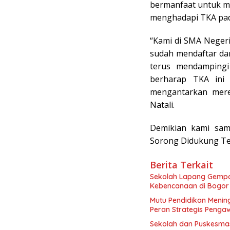
bermanfaat untuk m
menghadapi TKA pa
“Kami di SMA Negeri
sudah mendaftar dan
terus mendampingi
berharap TKA ini
mengantarkan merek
Natali.
Demikian kami samp
Sorong Didukung T
Berita Terkait
Sekolah Lapang Gempa
Kebencanaan di Bogor
Mutu Pendidikan Menin
Peran Strategis Penga
Sekolah dan Puskesma