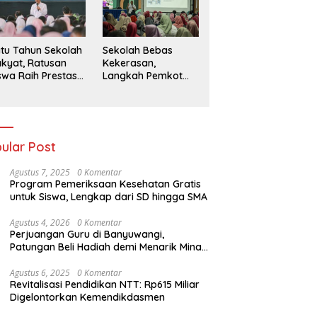
026
tu Tahun Sekolah
Sekolah Bebas
kyat, Ratusan
Kekerasan,
swa Raih Prestasi
Langkah Pemkot
n Siap Menatap
Kediri Ciptakan
asa Depan
Hari-Hari Belajar
yang Gembira
ular Post
Agustus 7, 2025
0 Komentar
Program Pemeriksaan Kesehatan Gratis
untuk Siswa, Lengkap dari SD hingga SMA
Agustus 4, 2026
0 Komentar
Perjuangan Guru di Banyuwangi,
Patungan Beli Hadiah demi Menarik Minat
Siswa ke SD Negeri
Agustus 6, 2025
0 Komentar
Revitalisasi Pendidikan NTT: Rp615 Miliar
Digelontorkan Kemendikdasmen