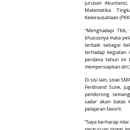
jurusan Akuntansi
Matematika Tingk
Kewirausahaan (PKK)
“Menghadapi TKA, t
khususnya mata pela
terbaik sebagai be
terhadap kegiatan 
perdana tahun ini
mempersiapkan diri,”
Di sisi lain, siswi 
Ferdinand Sune, ju
pendorong semanga
sadar akan batas
pelajaran favorit.
“Saya berharap nila
perguruan tinggi im