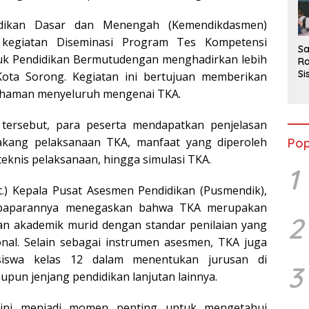
2
idikan Dasar dan Menengah (Kemendikdasmen)
 kegiatan Diseminasi Program Tes Kompetensi
Sa
uk Pendidikan Bermutudengan menghadirkan lebih
Ra
Si
Kota Sorong. Kegiatan ini bertujuan memberikan
da
mahaman menyeluruh mengenai TKA.
M
tersebut, para peserta mendapatkan penjelasan
akang pelaksanaan TKA, manfaat yang diperoleh
Pop
teknis pelaksanaan, hingga simulasi TKA.
1
t.) Kepala Pusat Asesmen Pendidikan (Pusmendik),
 paparannya menegaskan bahwa TKA merupakan
2
n akademik murid dengan standar penilaian yang
onal. Selain sebagai instrumen asesmen, TKA juga
siswa kelas 12 dalam menentukan jurusan di
3
upun jenjang pendidikan lanjutan lainnya.
 ini menjadi momen penting untuk mengetahui