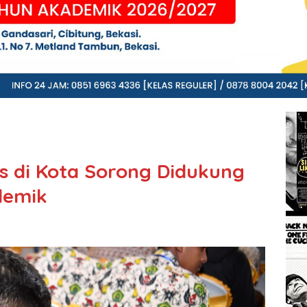
as di Kota Sorong Didukung
demik