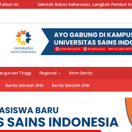
ah Bebas Kekerasan, Langkah Pemkot Kediri Ciptakan Hari-Hari
erguruan Tinggi
Regional
Kirim Berita
Berita Sekolah SMA
Berita Sekolah SMK