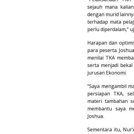
sejauh mana kali
dengan murid lainn
terhadap mata pela
perlu diperdalam,” u
Harapan dan optimi
para peserta. Joshu
menilai TKA membant
serta menjadi bekal
jurusan Ekonomi.
“Saya mengambil mat
persiapan TKA, se
materi tambahan se
membantu saya me
Joshua.
Sementara itu, Nur