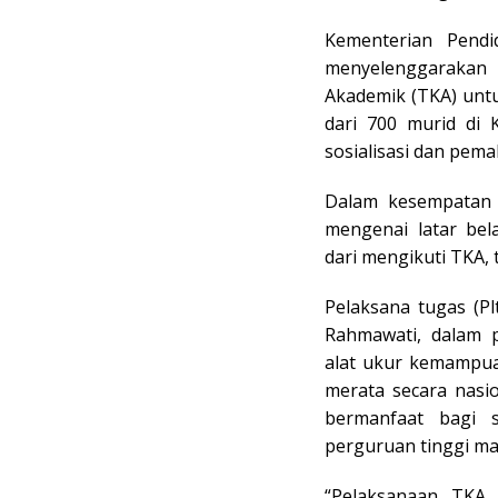
Kementerian Pend
menyelenggarakan
Akademik (TKA) unt
dari 700 murid di 
sosialisasi dan pe
Dalam kesempatan 
mengenai latar bel
dari mengikuti TKA, 
Pelaksana tugas (Pl
Rahmawati, dalam
alat ukur kemampua
merata secara nasi
bermanfaat bagi 
perguruan tinggi ma
“Pelaksanaan TKA