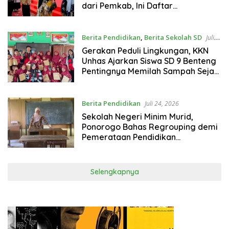
dari Pemkab, Ini Daftar
Penerimanya
Berita Pendidikan
,
Berita Sekolah SD
Juli
24, 2026
Gerakan Peduli Lingkungan, KKN
Unhas Ajarkan Siswa SD 9 Benteng
Pentingnya Memilah Sampah Sejak
Dini
Berita Pendidikan
Juli 24, 2026
Sekolah Negeri Minim Murid,
Ponorogo Bahas Regrouping demi
Pemerataan Pendidikan
Berkualitas
Selengkapnya