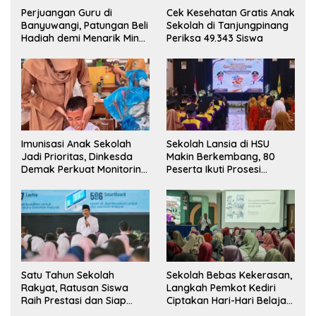
Perjuangan Guru di
Cek Kesehatan Gratis Anak
Banyuwangi, Patungan Beli
Sekolah di Tanjungpinang
Hadiah demi Menarik Minat
Periksa 49.343 Siswa
Siswa ke SD Negeri
Sekolah Lansia di HSU
Imunisasi Anak Sekolah
Makin Berkembang, 80
Jadi Prioritas, Dinkesda
Peserta Ikuti Prosesi
Demak Perkuat Monitoring
Wisuda Tahun Ini
BIAS 2026
Satu Tahun Sekolah
Sekolah Bebas Kekerasan,
Rakyat, Ratusan Siswa
Langkah Pemkot Kediri
Raih Prestasi dan Siap
Ciptakan Hari-Hari Belajar
Menatap Masa Depan
yang Gembira