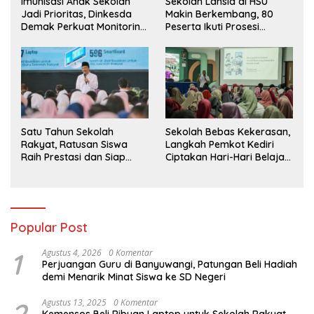
Imunisasi Anak Sekolah
Sekolah Lansia di HSU
Jadi Prioritas, Dinkesda
Makin Berkembang, 80
Demak Perkuat Monitoring
Peserta Ikuti Prosesi
BIAS 2026
Wisuda Tahun Ini
Satu Tahun Sekolah
Sekolah Bebas Kekerasan,
Rakyat, Ratusan Siswa
Langkah Pemkot Kediri
Raih Prestasi dan Siap
Ciptakan Hari-Hari Belajar
Menatap Masa Depan
yang Gembira
Popular Post
1
Agustus 4, 2026
0 Komentar
Perjuangan Guru di Banyuwangi, Patungan Beli Hadiah
demi Menarik Minat Siswa ke SD Negeri
2
Agustus 13, 2025
0 Komentar
Kemensos Beli Ribuan Laptop untuk Sekolah Rakyat,