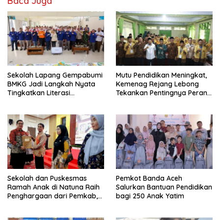
Baca Juga
Sekolah Lapang Gempabumi
Mutu Pendidikan Meningkat,
BMKG Jadi Langkah Nyata
Kemenag Rejang Lebong
Tingkatkan Literasi
Tekankan Pentingnya Peran
Kebencanaan di Bogor
Strategis Pengawas Sekolah
Sekolah dan Puskesmas
Pemkot Banda Aceh
Ramah Anak di Natuna Raih
Salurkan Bantuan Pendidikan
Penghargaan dari Pemkab,
bagi 250 Anak Yatim
Ini Daftar Penerimanya