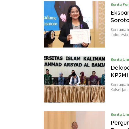
Berita Pe
Ekspan
Sorota
Bersama i
Indonesia
Berita U
Delapa
KP2MI
Bersama i
Kalsel Ja
Berita U
Pergur