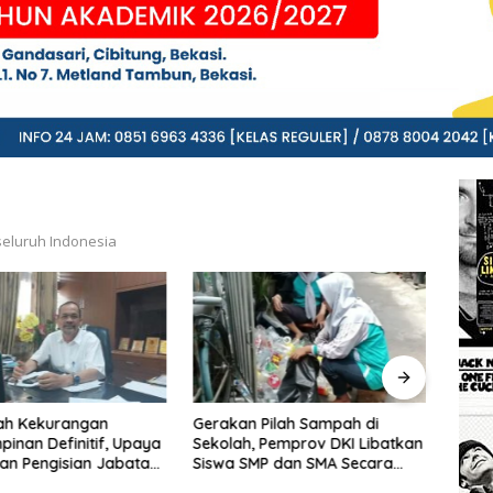
seluruh Indonesia
Pilah Sampah di
Antisipasi Tawuran dan
Mengi
 Pemprov DKI Libatkan
Kenakalan Remaja, Polsek
Seko
MP dan SMA Secara
Danurejan Intensifkan
Prest
Pengawasan di SMPN 15
Nega