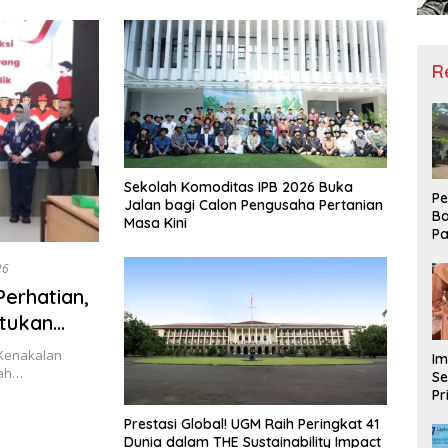
Yogyakarta
R
Sekolah Komoditas IPB 2026 Buka
Pe
Jalan bagi Calon Pengusaha Pertanian
Ba
Masa Kini
Pa
Ha
26
Me
ke
Perhatian,
tukan
 Kenakalan
Im
kah…
Se
Pr
D
Prestasi Global! UGM Raih Peringkat 41
Mo
Dunia dalam THE Sustainability Impact