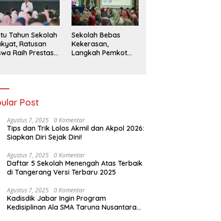
026
tu Tahun Sekolah
Sekolah Bebas
kyat, Ratusan
Kekerasan,
swa Raih Prestasi
Langkah Pemkot
n Siap Menatap
Kediri Ciptakan
asa Depan
Hari-Hari Belajar
yang Gembira
ular Post
Agustus 7, 2025
0 Komentar
Tips dan Trik Lolos Akmil dan Akpol 2026:
Siapkan Diri Sejak Dini!
Agustus 7, 2025
0 Komentar
Daftar 5 Sekolah Menengah Atas Terbaik
di Tangerang Versi Terbaru 2025
Agustus 7, 2025
0 Komentar
Kadisdik Jabar Ingin Program
Kedisiplinan Ala SMA Taruna Nusantara
Cimahi Diterapkan di Sekolah Lain