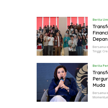
Berita U
Transf
Financ
Depan
Bersama i
Tinggi: Cr
Berita Pe
Transf
Pergur
Muda
Bersama in
Momentum