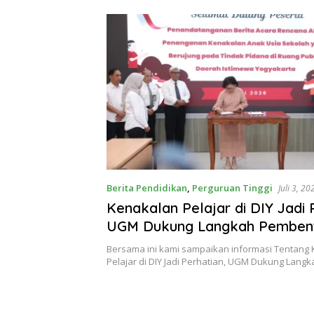
Berita Pendidikan
,
Perguruan Tinggi
Juli 3, 20
Kenakalan Pelajar di DIY Jadi 
UGM Dukung Langkah Pemben
Satgas Khusus
Bersama ini kami sampaikan informasi Tentang
Pelajar di DIY Jadi Perhatian, UGM Dukung Lang