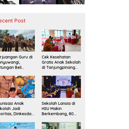
ecent Post
rjuangan Guru di
Cek Kesehatan
nyuwangi,
Gratis Anak Sekolah
tungan Beli
di Tanjungpinang
diah demi
Periksa 49.343
narik Minat Siswa
Siswa
 SD Negeri
unisasi Anak
Sekolah Lansia di
kolah Jadi
HSU Makin
ioritas, Dinkesda
Berkembang, 80
emak Perkuat
Peserta Ikuti Prosesi
nitoring BIAS
Wisuda Tahun Ini