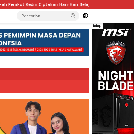
 Ciptakan Hari-Hari Belajar yang Gembira
Pengolahan 
tutup