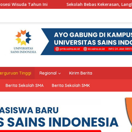
n Ini
Sekolah Bebas Kekerasan, Langkah Pemkot Kediri
erguruan Tinggi
Regional
Kirim Berita
Berita Sekolah SMA
Berita Sekolah SMK