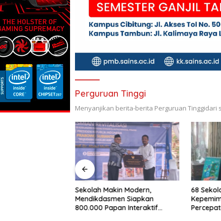
Perguruan Tinggi
Menyanjikan berita-berita Perguruan Tinggidari 
in Modern,
68 Sekolah Kekurangan
Gerakan 
en Siapkan
Kepemimpinan Definitif, Upaya
Sekolah,
an Interaktif
Percepatan Pengisian Jabatan
Siswa S
k Pembelajaran
Dilakukan
Aktif