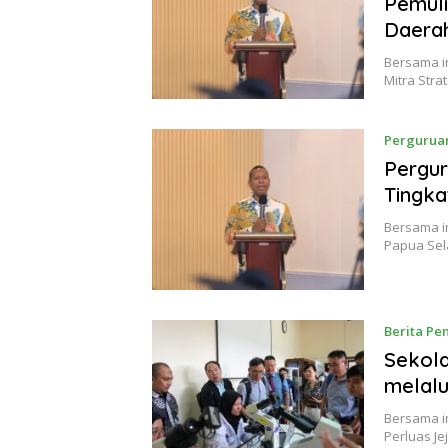
Pemul
Daera
Bersama in
Mitra Str
Pergurua
Pergur
Tingka
Bersama in
Papua Sel
Berita Pe
Sekola
melal
Bersama i
Perluas Je