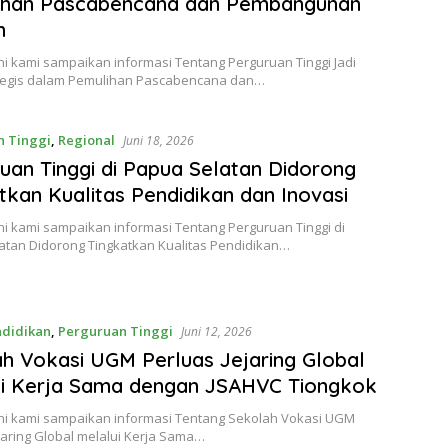
ihan Pascabencana dan Pembangunan
h
i kami sampaikan informasi Tentang Perguruan Tinggi Jadi
ategis dalam Pemulihan Pascabencana dan…
n Tinggi
,
Regional
Juni 18, 2026
uan Tinggi di Papua Selatan Didorong
tkan Kualitas Pendidikan dan Inovasi
i kami sampaikan informasi Tentang Perguruan Tinggi di
atan Didorong Tingkatkan Kualitas Pendidikan…
ndidikan
,
Perguruan Tinggi
Juni 12, 2026
h Vokasi UGM Perluas Jejaring Global
ui Kerja Sama dengan JSAHVC Tiongkok
ni kami sampaikan informasi Tentang Sekolah Vokasi UGM
jaring Global melalui Kerja Sama…