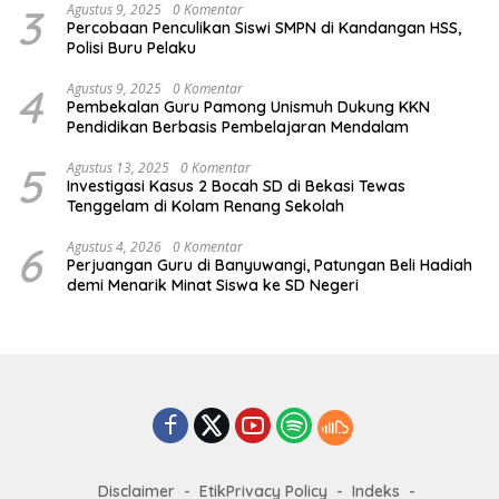
3
Agustus 9, 2025
0 Komentar
Percobaan Penculikan Siswi SMPN di Kandangan HSS,
Polisi Buru Pelaku
4
Agustus 9, 2025
0 Komentar
Pembekalan Guru Pamong Unismuh Dukung KKN
Pendidikan Berbasis Pembelajaran Mendalam
5
Agustus 13, 2025
0 Komentar
Investigasi Kasus 2 Bocah SD di Bekasi Tewas
Tenggelam di Kolam Renang Sekolah
6
Agustus 4, 2026
0 Komentar
Perjuangan Guru di Banyuwangi, Patungan Beli Hadiah
demi Menarik Minat Siswa ke SD Negeri
Disclaimer
EtikPrivacy Policy
Indeks