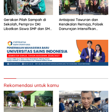
Gerakan Pilah Sampah di
Antisipasi Tawuran dan
Sekolah, Pemprov DKI
Kenakalan Remaja, Polsek
Libatkan Siswa SMP dan SMA
Danurejan Intensifkan
Secara Aktif
Pengawasan di SMPN 15
Yogyakarta
Rekomendasi untuk kamu