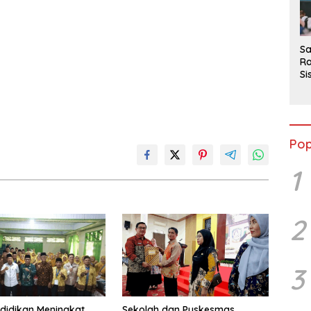
2
Sa
Ra
Si
da
M
Pop
1
2
3
didikan Meningkat,
Sekolah dan Puskesmas