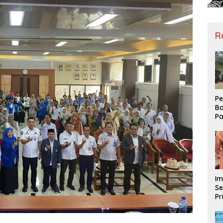
R
Pe
Ba
Pa
Ha
Me
ke
Im
Se
Pr
D
Mo