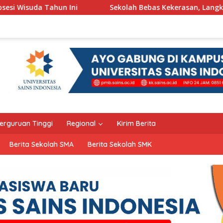
Sekolah Bebas Kekerasan, Langkah Pemkot Kediri Ciptak
erguruan Tinggi
Regional
Kirim Berita
Berita Sekolah SMA
Berita Sekolah SMK