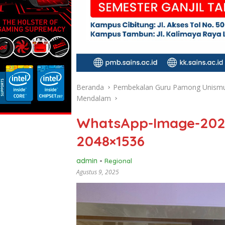
Beranda
Pembekalan Guru Pamong Unismuh
Mendalam
WhatsApp-Image-2025-
2048×1536
admin
-
Regional
Agustus 9, 2025