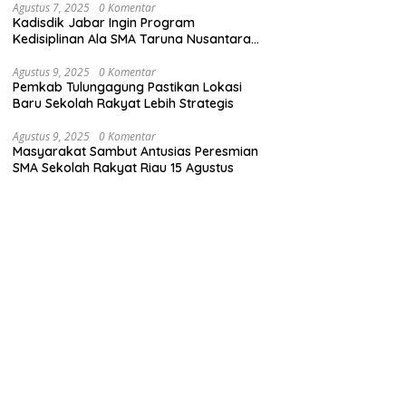
Agustus 7, 2025
0 Komentar
Kadisdik Jabar Ingin Program
Kedisiplinan Ala SMA Taruna Nusantara
Cimahi Diterapkan di Sekolah Lain
Agustus 9, 2025
0 Komentar
Pemkab Tulungagung Pastikan Lokasi
Baru Sekolah Rakyat Lebih Strategis
Agustus 9, 2025
0 Komentar
Masyarakat Sambut Antusias Peresmian
SMA Sekolah Rakyat Riau 15 Agustus