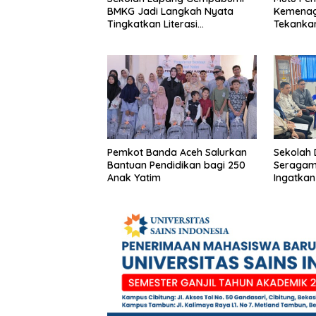
BMKG Jadi Langkah Nyata
Kemenag
Tingkatkan Literasi
Tekankan
Kebencanaan di Bogor
Strategi
Pemkot Banda Aceh Salurkan
Sekolah 
Bantuan Pendidikan bagi 250
Seragam
Anak Yatim
Ingatkan