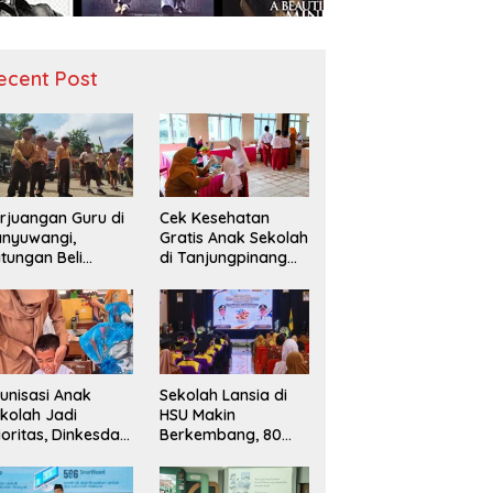
ecent Post
rjuangan Guru di
Cek Kesehatan
nyuwangi,
Gratis Anak Sekolah
tungan Beli
di Tanjungpinang
diah demi
Periksa 49.343
narik Minat Siswa
Siswa
 SD Negeri
unisasi Anak
Sekolah Lansia di
kolah Jadi
HSU Makin
ioritas, Dinkesda
Berkembang, 80
emak Perkuat
Peserta Ikuti Prosesi
nitoring BIAS
Wisuda Tahun Ini