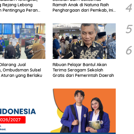
4
 Rejang Lebong
Ramah Anak di Natuna Raih
 Pentingnya Peran
Penghargaan dari Pemkab, Ini
s Pengawas Sekolah
Daftar Penerimanya
5
6
Dilarang Jual
Ribuan Pelajar Bantul Akan
, Ombudsman Sulsel
Terima Seragam Sekolah
 Aturan yang Berlaku
Gratis dari Pemerintah Daerah