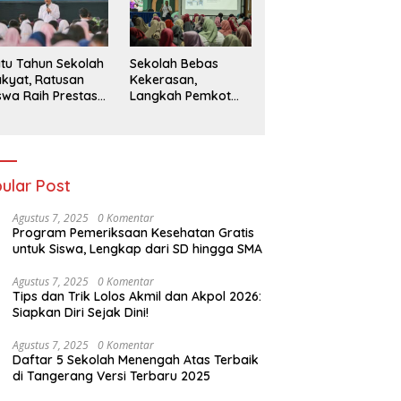
026
tu Tahun Sekolah
Sekolah Bebas
kyat, Ratusan
Kekerasan,
swa Raih Prestasi
Langkah Pemkot
n Siap Menatap
Kediri Ciptakan
asa Depan
Hari-Hari Belajar
yang Gembira
ular Post
Agustus 7, 2025
0 Komentar
Program Pemeriksaan Kesehatan Gratis
untuk Siswa, Lengkap dari SD hingga SMA
Agustus 7, 2025
0 Komentar
Tips dan Trik Lolos Akmil dan Akpol 2026:
Siapkan Diri Sejak Dini!
Agustus 7, 2025
0 Komentar
Daftar 5 Sekolah Menengah Atas Terbaik
di Tangerang Versi Terbaru 2025