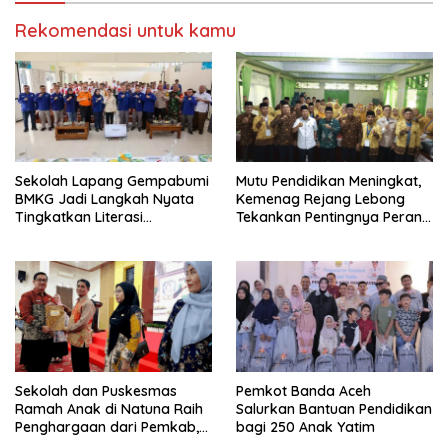
Rekomendasi untuk kamu
Sekolah Lapang Gempabumi
Mutu Pendidikan Meningkat,
BMKG Jadi Langkah Nyata
Kemenag Rejang Lebong
Tingkatkan Literasi
Tekankan Pentingnya Peran
Kebencanaan di Bogor
Strategis Pengawas Sekolah
Sekolah dan Puskesmas
Pemkot Banda Aceh
Ramah Anak di Natuna Raih
Salurkan Bantuan Pendidikan
Penghargaan dari Pemkab,
bagi 250 Anak Yatim
Ini Daftar Penerimanya