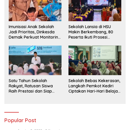
Imunisasi Anak Sekolah
Sekolah Lansia di HSU
Jadi Prioritas, Dinkesda
Makin Berkembang, 80
Demak Perkuat Monitoring
Peserta Ikuti Prosesi
BIAS 2026
Wisuda Tahun Ini
Satu Tahun Sekolah
Sekolah Bebas Kekerasan,
Rakyat, Ratusan Siswa
Langkah Pemkot Kediri
Raih Prestasi dan Siap
Ciptakan Hari-Hari Belajar
Menatap Masa Depan
yang Gembira
Popular Post