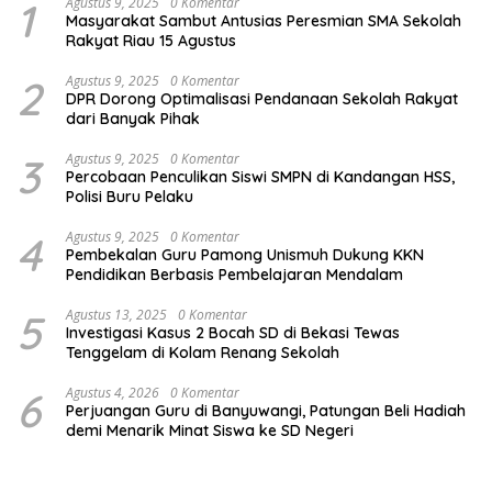
1
Agustus 9, 2025
0 Komentar
Masyarakat Sambut Antusias Peresmian SMA Sekolah
Rakyat Riau 15 Agustus
2
Agustus 9, 2025
0 Komentar
DPR Dorong Optimalisasi Pendanaan Sekolah Rakyat
dari Banyak Pihak
3
Agustus 9, 2025
0 Komentar
Percobaan Penculikan Siswi SMPN di Kandangan HSS,
Polisi Buru Pelaku
4
Agustus 9, 2025
0 Komentar
Pembekalan Guru Pamong Unismuh Dukung KKN
Pendidikan Berbasis Pembelajaran Mendalam
5
Agustus 13, 2025
0 Komentar
Investigasi Kasus 2 Bocah SD di Bekasi Tewas
Tenggelam di Kolam Renang Sekolah
6
Agustus 4, 2026
0 Komentar
Perjuangan Guru di Banyuwangi, Patungan Beli Hadiah
demi Menarik Minat Siswa ke SD Negeri