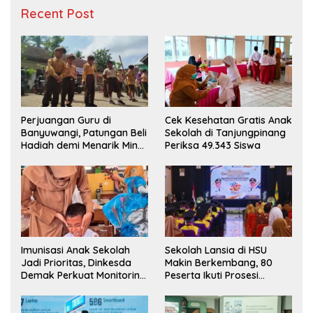
Recent Post
Perjuangan Guru di
Cek Kesehatan Gratis Anak
Banyuwangi, Patungan Beli
Sekolah di Tanjungpinang
Hadiah demi Menarik Minat
Periksa 49.343 Siswa
Siswa ke SD Negeri
Imunisasi Anak Sekolah
Sekolah Lansia di HSU
Jadi Prioritas, Dinkesda
Makin Berkembang, 80
Demak Perkuat Monitoring
Peserta Ikuti Prosesi
BIAS 2026
Wisuda Tahun Ini