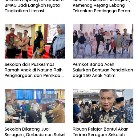
BMKG Jadi Langkah Nyata
Kemenag Rejang Lebong
Tingkatkan Literasi
Tekankan Pentingnya Peran
Kebencanaan di Bogor
Strategis Pengawas Sekolah
Sekolah dan Puskesmas
Pemkot Banda Aceh
Ramah Anak di Natuna Raih
Salurkan Bantuan Pendidikan
Penghargaan dari Pemkab,
bagi 250 Anak Yatim
Ini Daftar Penerimanya
Sekolah Dilarang Jual
Ribuan Pelajar Bantul Akan
Seragam, Ombudsman Sulsel
Terima Seragam Sekolah