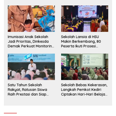
Siswa ke SD Negeri
Imunisasi Anak Sekolah
Sekolah Lansia di HSU
Jadi Prioritas, Dinkesda
Makin Berkembang, 80
Demak Perkuat Monitoring
Peserta Ikuti Prosesi
BIAS 2026
Wisuda Tahun Ini
Satu Tahun Sekolah
Sekolah Bebas Kekerasan,
Rakyat, Ratusan Siswa
Langkah Pemkot Kediri
Raih Prestasi dan Siap
Ciptakan Hari-Hari Belajar
Menatap Masa Depan
yang Gembira