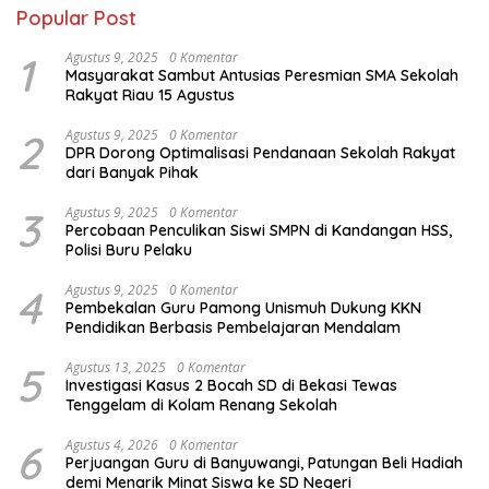
Popular Post
1
Agustus 9, 2025
0 Komentar
Masyarakat Sambut Antusias Peresmian SMA Sekolah
Rakyat Riau 15 Agustus
2
Agustus 9, 2025
0 Komentar
DPR Dorong Optimalisasi Pendanaan Sekolah Rakyat
dari Banyak Pihak
3
Agustus 9, 2025
0 Komentar
Percobaan Penculikan Siswi SMPN di Kandangan HSS,
Polisi Buru Pelaku
4
Agustus 9, 2025
0 Komentar
Pembekalan Guru Pamong Unismuh Dukung KKN
Pendidikan Berbasis Pembelajaran Mendalam
5
Agustus 13, 2025
0 Komentar
Investigasi Kasus 2 Bocah SD di Bekasi Tewas
Tenggelam di Kolam Renang Sekolah
6
Agustus 4, 2026
0 Komentar
Perjuangan Guru di Banyuwangi, Patungan Beli Hadiah
demi Menarik Minat Siswa ke SD Negeri