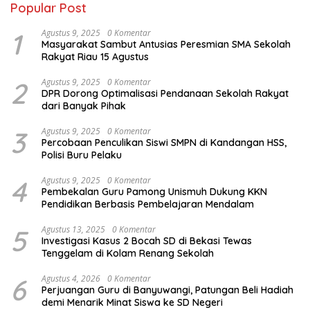
Popular Post
1
Agustus 9, 2025
0 Komentar
Masyarakat Sambut Antusias Peresmian SMA Sekolah
Rakyat Riau 15 Agustus
2
Agustus 9, 2025
0 Komentar
DPR Dorong Optimalisasi Pendanaan Sekolah Rakyat
dari Banyak Pihak
3
Agustus 9, 2025
0 Komentar
Percobaan Penculikan Siswi SMPN di Kandangan HSS,
Polisi Buru Pelaku
4
Agustus 9, 2025
0 Komentar
Pembekalan Guru Pamong Unismuh Dukung KKN
Pendidikan Berbasis Pembelajaran Mendalam
5
Agustus 13, 2025
0 Komentar
Investigasi Kasus 2 Bocah SD di Bekasi Tewas
Tenggelam di Kolam Renang Sekolah
6
Agustus 4, 2026
0 Komentar
Perjuangan Guru di Banyuwangi, Patungan Beli Hadiah
demi Menarik Minat Siswa ke SD Negeri