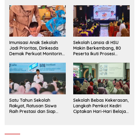
Siswa ke SD Negeri
Imunisasi Anak Sekolah
Sekolah Lansia di HSU
Jadi Prioritas, Dinkesda
Makin Berkembang, 80
Demak Perkuat Monitoring
Peserta Ikuti Prosesi
BIAS 2026
Wisuda Tahun Ini
Satu Tahun Sekolah
Sekolah Bebas Kekerasan,
Rakyat, Ratusan Siswa
Langkah Pemkot Kediri
Raih Prestasi dan Siap
Ciptakan Hari-Hari Belajar
Menatap Masa Depan
yang Gembira