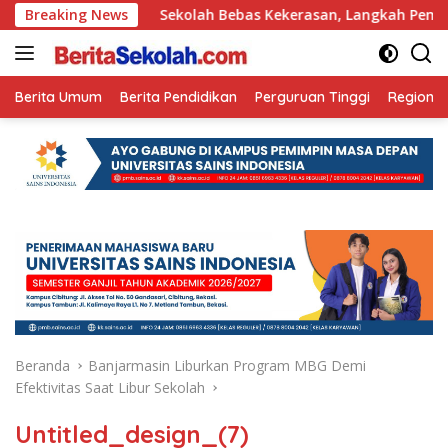
Langsung
un Ini
Breaking News
Sekolah Bebas Kekerasan, Langkah Pemkot Kediri
ke
konten
Berita Umum
Berita Pendidikan
Perguruan Tinggi
Regional
Beranda
Banjarmasin Liburkan Program MBG Demi
Efektivitas Saat Libur Sekolah
Untitled_design_(7)