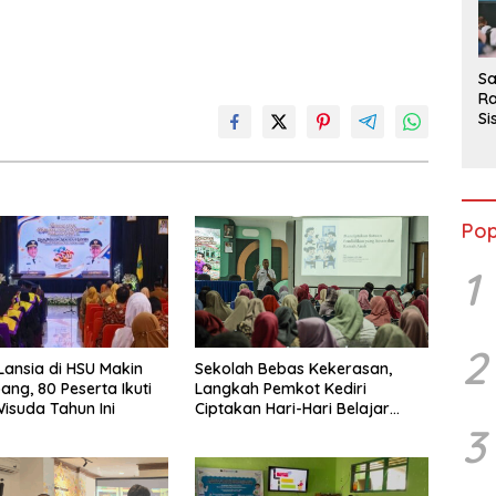
2
Sa
Ra
Si
da
M
Pop
1
2
Lansia di HSU Makin
Sekolah Bebas Kekerasan,
ng, 80 Peserta Ikuti
Langkah Pemkot Kediri
Wisuda Tahun Ini
Ciptakan Hari-Hari Belajar
3
yang Gembira