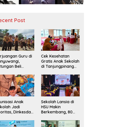
ecent Post
rjuangan Guru di
Cek Kesehatan
nyuwangi,
Gratis Anak Sekolah
tungan Beli
di Tanjungpinang
diah demi
Periksa 49.343
narik Minat Siswa
Siswa
 SD Negeri
unisasi Anak
Sekolah Lansia di
kolah Jadi
HSU Makin
ioritas, Dinkesda
Berkembang, 80
emak Perkuat
Peserta Ikuti Prosesi
nitoring BIAS
Wisuda Tahun Ini