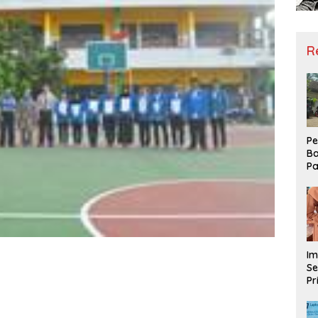
R
Pe
Ba
Pa
Ha
Me
ke
Im
Se
Pr
D
Mo