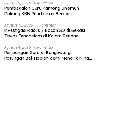
Agustus 9, 2025
0 Komentar
Pembekalan Guru Pamong Unismuh
Dukung KKN Pendidikan Berbasis
Pembelajaran Mendalam
Agustus 13, 2025
0 Komentar
Investigasi Kasus 2 Bocah SD di Bekasi
Tewas Tenggelam di Kolam Renang
Sekolah
Agustus 4, 2026
0 Komentar
Perjuangan Guru di Banyuwangi,
Patungan Beli Hadiah demi Menarik Minat
Siswa ke SD Negeri