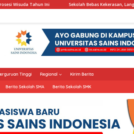
Sekolah Bebas Kekerasan, Langkah Pemkot Kediri Cipta
erguruan Tinggi
Regional
Kirim Berita
Berita Sekolah SMA
Berita Sekolah SMK