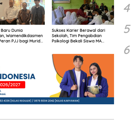
4
5
 Baru Dunia
Sukses Karier Berawal dari
kan, Wamendikdasmen
Sekolah, Tim Pengabdian
eran PJJ bagi Murid
Psikologi Bekali Siswa MA
6
kolah
dengan Perencanaan Karier