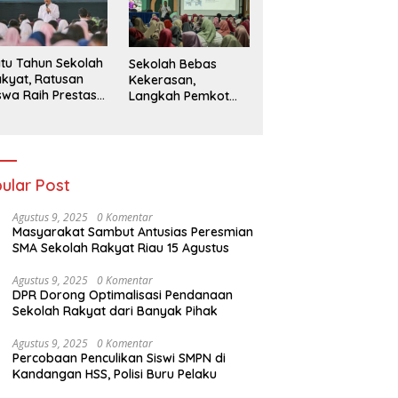
026
tu Tahun Sekolah
Sekolah Bebas
kyat, Ratusan
Kekerasan,
swa Raih Prestasi
Langkah Pemkot
n Siap Menatap
Kediri Ciptakan
asa Depan
Hari-Hari Belajar
yang Gembira
ular Post
Agustus 9, 2025
0 Komentar
Masyarakat Sambut Antusias Peresmian
SMA Sekolah Rakyat Riau 15 Agustus
Agustus 9, 2025
0 Komentar
DPR Dorong Optimalisasi Pendanaan
Sekolah Rakyat dari Banyak Pihak
Agustus 9, 2025
0 Komentar
Percobaan Penculikan Siswi SMPN di
Kandangan HSS, Polisi Buru Pelaku