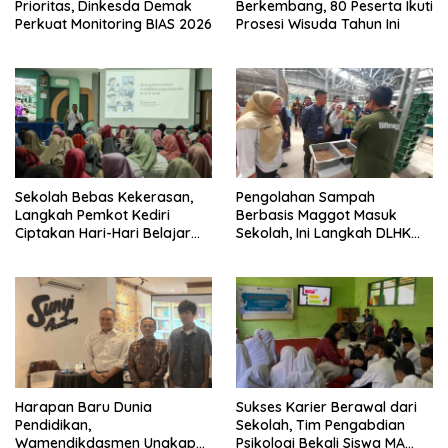
Prioritas, Dinkesda Demak
Berkembang, 80 Peserta Ikuti
Perkuat Monitoring BIAS 2026
Prosesi Wisuda Tahun Ini
Sekolah Bebas Kekerasan,
Pengolahan Sampah
Langkah Pemkot Kediri
Berbasis Maggot Masuk
Ciptakan Hari-Hari Belajar
Sekolah, Ini Langkah DLHK
yang Gembira
Depok Edukasi Siswa
Harapan Baru Dunia
Sukses Karier Berawal dari
Pendidikan,
Sekolah, Tim Pengabdian
Wamendikdasmen Ungkap
Psikologi Bekali Siswa MA