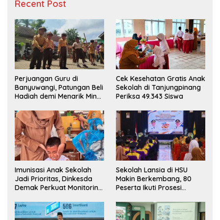
Recent Post
Perjuangan Guru di
Cek Kesehatan Gratis Anak
Banyuwangi, Patungan Beli
Sekolah di Tanjungpinang
Hadiah demi Menarik Minat
Periksa 49.343 Siswa
Siswa ke SD Negeri
Imunisasi Anak Sekolah
Sekolah Lansia di HSU
Jadi Prioritas, Dinkesda
Makin Berkembang, 80
Demak Perkuat Monitoring
Peserta Ikuti Prosesi
BIAS 2026
Wisuda Tahun Ini