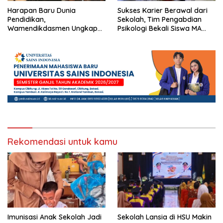
Harapan Baru Dunia
Sukses Karier Berawal dari
Pendidikan,
Sekolah, Tim Pengabdian
Wamendikdasmen Ungkap
Psikologi Bekali Siswa MA
Peran PJJ bagi Murid Putus
dengan Perencanaan Karier
Sekolah
Rekomendasi untuk kamu
Imunisasi Anak Sekolah Jadi
Sekolah Lansia di HSU Makin