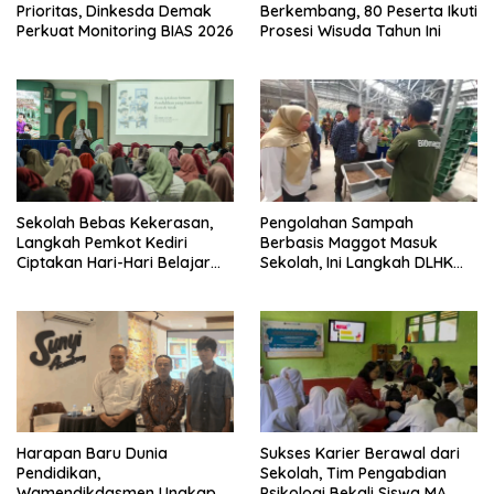
Prioritas, Dinkesda Demak
Berkembang, 80 Peserta Ikuti
Perkuat Monitoring BIAS 2026
Prosesi Wisuda Tahun Ini
Sekolah Bebas Kekerasan,
Pengolahan Sampah
Langkah Pemkot Kediri
Berbasis Maggot Masuk
Ciptakan Hari-Hari Belajar
Sekolah, Ini Langkah DLHK
yang Gembira
Depok Edukasi Siswa
Harapan Baru Dunia
Sukses Karier Berawal dari
Pendidikan,
Sekolah, Tim Pengabdian
Wamendikdasmen Ungkap
Psikologi Bekali Siswa MA