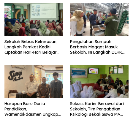
Sekolah Bebas Kekerasan,
Pengolahan Sampah
Langkah Pemkot Kediri
Berbasis Maggot Masuk
Ciptakan Hari-Hari Belajar
Sekolah, Ini Langkah DLHK
yang Gembira
Depok Edukasi Siswa
Harapan Baru Dunia
Sukses Karier Berawal dari
Pendidikan,
Sekolah, Tim Pengabdian
Wamendikdasmen Ungkap
Psikologi Bekali Siswa MA
Peran PJJ bagi Murid Putus
dengan Perencanaan Karier
Sekolah