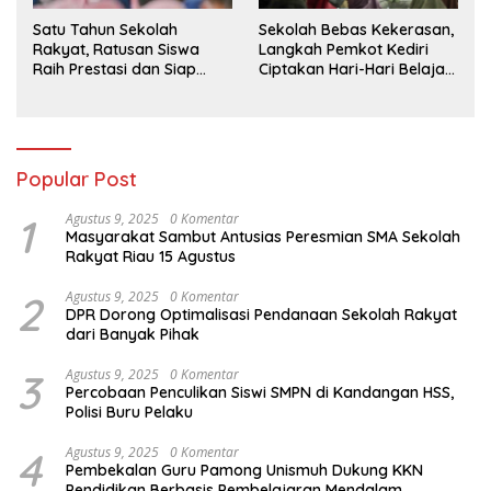
Satu Tahun Sekolah
Sekolah Bebas Kekerasan,
Rakyat, Ratusan Siswa
Langkah Pemkot Kediri
Raih Prestasi dan Siap
Ciptakan Hari-Hari Belajar
Menatap Masa Depan
yang Gembira
Popular Post
1
Agustus 9, 2025
0 Komentar
Masyarakat Sambut Antusias Peresmian SMA Sekolah
Rakyat Riau 15 Agustus
2
Agustus 9, 2025
0 Komentar
DPR Dorong Optimalisasi Pendanaan Sekolah Rakyat
dari Banyak Pihak
3
Agustus 9, 2025
0 Komentar
Percobaan Penculikan Siswi SMPN di Kandangan HSS,
Polisi Buru Pelaku
4
Agustus 9, 2025
0 Komentar
Pembekalan Guru Pamong Unismuh Dukung KKN
Pendidikan Berbasis Pembelajaran Mendalam