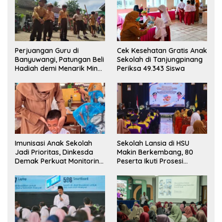
Perjuangan Guru di
Cek Kesehatan Gratis Anak
Banyuwangi, Patungan Beli
Sekolah di Tanjungpinang
Hadiah demi Menarik Minat
Periksa 49.343 Siswa
Siswa ke SD Negeri
Imunisasi Anak Sekolah
Sekolah Lansia di HSU
Jadi Prioritas, Dinkesda
Makin Berkembang, 80
Demak Perkuat Monitoring
Peserta Ikuti Prosesi
BIAS 2026
Wisuda Tahun Ini