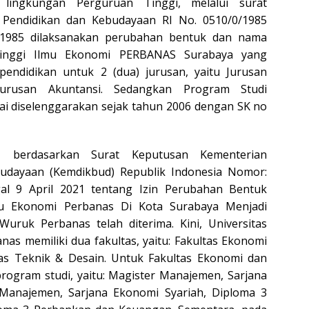
 lingkungan Perguruan Tinggi, melalui surat
 Pendidikan dan Kebudayaan RI No. 0510/0/1985
 1985 dilaksanakan perubahan bentuk dan nama
Tinggi Ilmu Ekonomi PERBANAS Surabaya yang
endidikan untuk 2 (dua) jurusan, yaitu Jurusan
rusan Akuntansi. Sedangkan Program Studi
ai diselenggarakan sejak tahun 2006 dengan SK no
 berdasarkan Surat Keputusan Kementerian
udayaan (Kemdikbud) Republik Indonesia Nomor:
al 9 April 2021 tentang Izin Perubahan Bentuk
mu Ekonomi Perbanas Di Kota Surabaya Menjadi
Wuruk Perbanas telah diterima. Kini, Universitas
s memiliki dua fakultas, yaitu: Fakultas Ekonomi
tas Teknik & Desain. Untuk Fakultas Ekonomi dan
rogram studi, yaitu: Magister Manajemen, Sarjana
 Manajemen, Sarjana Ekonomi Syariah, Diploma 3