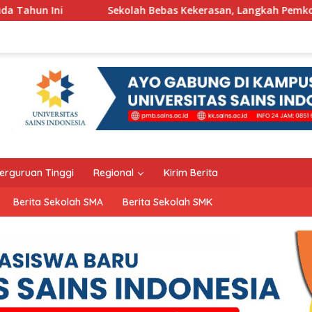
Sekolah Bebas Kekerasan, Langkah Pemkot Kediri Ciptakan Har
erguruan Tinggi
Regional
Kirim Berita
Berita Sekolah SMA
Berita Sekolah SMK