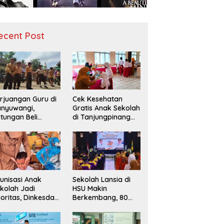
ecent Post
rjuangan Guru di
Cek Kesehatan
nyuwangi,
Gratis Anak Sekolah
tungan Beli
di Tanjungpinang
diah demi
Periksa 49.343
narik Minat Siswa
Siswa
 SD Negeri
unisasi Anak
Sekolah Lansia di
kolah Jadi
HSU Makin
ioritas, Dinkesda
Berkembang, 80
emak Perkuat
Peserta Ikuti Prosesi
nitoring BIAS
Wisuda Tahun Ini