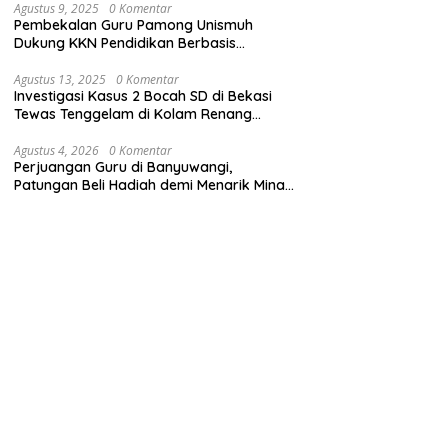
Agustus 9, 2025
0 Komentar
Pembekalan Guru Pamong Unismuh
Dukung KKN Pendidikan Berbasis
Pembelajaran Mendalam
Agustus 13, 2025
0 Komentar
Investigasi Kasus 2 Bocah SD di Bekasi
Tewas Tenggelam di Kolam Renang
Sekolah
Agustus 4, 2026
0 Komentar
Perjuangan Guru di Banyuwangi,
Patungan Beli Hadiah demi Menarik Minat
Siswa ke SD Negeri