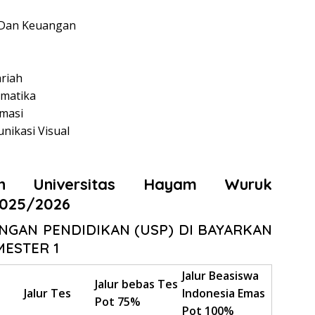
 Dan Keuangan
riah
rmatika
rmasi
nikasi Visual
iah
Universitas Hayam Wuruk
2025/2026
NGAN PENDIDIKAN (USP) DI BAYARKAN
MESTER 1
Jalur Beasiswa
Jalur bebas Tes
Jalur Tes
Indonesia Emas
Pot 75%
Pot 100%