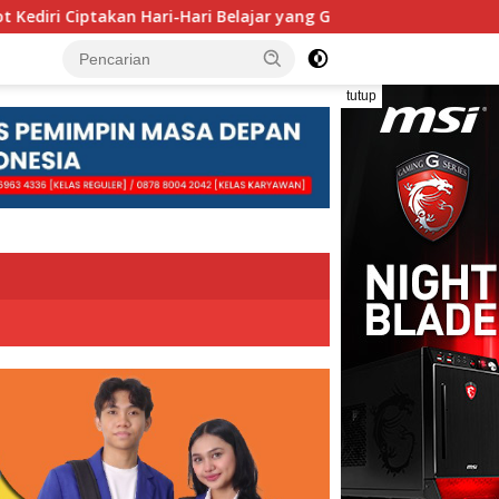
i-Hari Belajar yang Gembira
Pengolahan Sampah Berbas
tutup