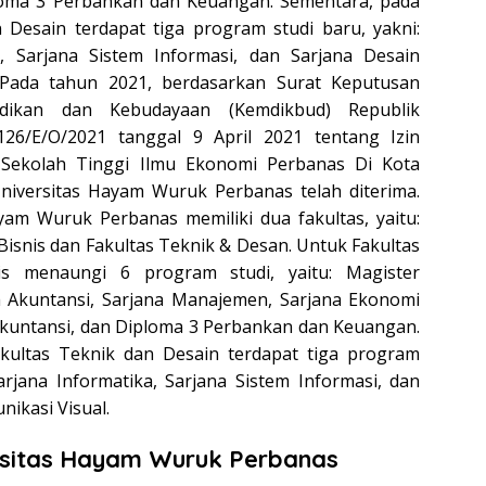
loma 3 Perbankan dan Keuangan. Sementara, pada
 Desain terdapat tiga program studi baru, yakni:
a, Sarjana Sistem Informasi, dan Sarjana Desain
 Pada tahun 2021, berdasarkan Surat Keputusan
idikan dan Kebudayaan (Kemdikbud) Republik
26/E/O/2021 tanggal 9 April 2021 tentang Izin
Sekolah Tinggi Ilmu Ekonomi Perbanas Di Kota
niversitas Hayam Wuruk Perbanas telah diterima.
ayam Wuruk Perbanas memiliki dua fakultas, yaitu:
Bisnis dan Fakultas Teknik & Desan. Untuk Fakultas
s menaungi 6 program studi, yaitu: Magister
 Akuntansi, Sarjana Manajemen, Sarjana Ekonomi
Akuntansi, dan Diploma 3 Perbankan dan Keuangan.
kultas Teknik dan Desain terdapat tiga program
Sarjana Informatika, Sarjana Sistem Informasi, dan
ikasi Visual.
rsitas Hayam Wuruk Perbanas