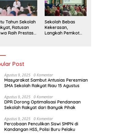
026
tu Tahun Sekolah
Sekolah Bebas
kyat, Ratusan
Kekerasan,
swa Raih Prestasi
Langkah Pemkot
n Siap Menatap
Kediri Ciptakan
asa Depan
Hari-Hari Belajar
yang Gembira
ular Post
Agustus 9, 2025
0 Komentar
Masyarakat Sambut Antusias Peresmian
SMA Sekolah Rakyat Riau 15 Agustus
Agustus 9, 2025
0 Komentar
DPR Dorong Optimalisasi Pendanaan
Sekolah Rakyat dari Banyak Pihak
Agustus 9, 2025
0 Komentar
Percobaan Penculikan Siswi SMPN di
Kandangan HSS, Polisi Buru Pelaku