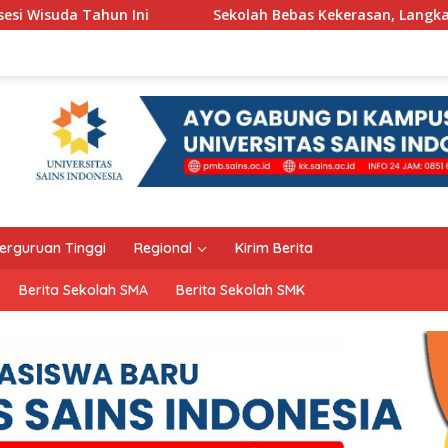
Sekolah Bebas Kekerasan, Langkah Pemkot Kediri Ciptakan
erguruan Tinggi
Regional
Kirim Berita
Berita Sekolah SMA
Berita Sekolah SMK