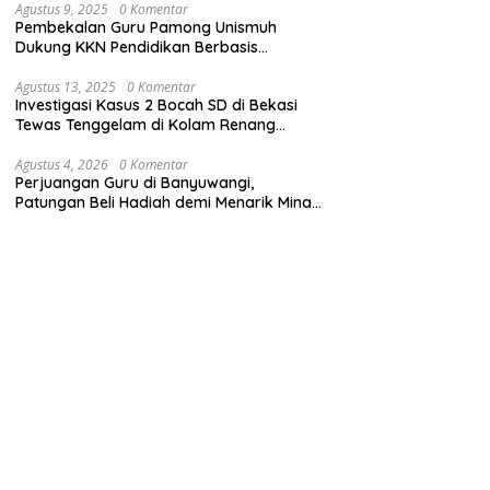
Agustus 9, 2025
0 Komentar
Pembekalan Guru Pamong Unismuh
Dukung KKN Pendidikan Berbasis
Pembelajaran Mendalam
Agustus 13, 2025
0 Komentar
Investigasi Kasus 2 Bocah SD di Bekasi
Tewas Tenggelam di Kolam Renang
Sekolah
Agustus 4, 2026
0 Komentar
Perjuangan Guru di Banyuwangi,
Patungan Beli Hadiah demi Menarik Minat
Siswa ke SD Negeri