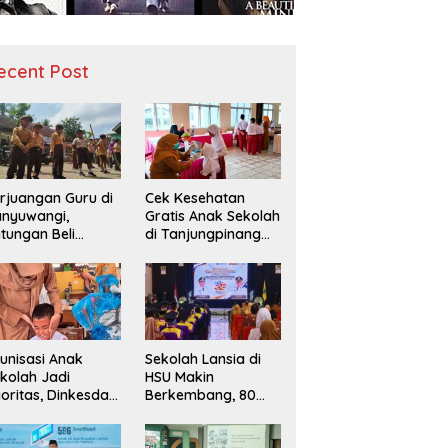
ecent Post
rjuangan Guru di
Cek Kesehatan
nyuwangi,
Gratis Anak Sekolah
tungan Beli
di Tanjungpinang
diah demi
Periksa 49.343
narik Minat Siswa
Siswa
 SD Negeri
unisasi Anak
Sekolah Lansia di
kolah Jadi
HSU Makin
ioritas, Dinkesda
Berkembang, 80
emak Perkuat
Peserta Ikuti Prosesi
nitoring BIAS
Wisuda Tahun Ini