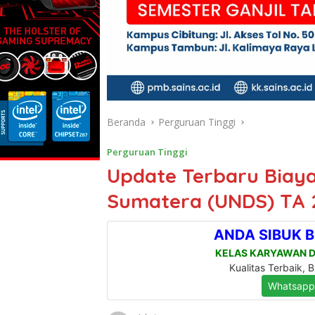
Beranda
Perguruan Tinggi
Perguruan Tinggi
Update Terbaru Biaya 
Sumatera (UNDS) TA