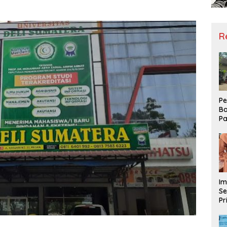
R
Pe
Ba
Pa
Ha
Me
ke
Im
Se
Pr
D
Mo