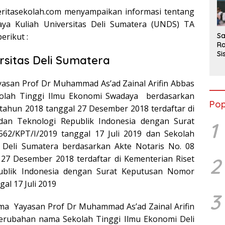
2
eritasekolah.com menyampaikan informasi tentang
ya Kuliah Universitas Deli Sumatera (UNDS) TA
erikut :
Sa
Ra
Si
rsitas Deli Sumatera
da
M
yasan Prof Dr Muhammad As’ad Zainal Arifin Abbas
kolah Tinggi Ilmu Ekonomi Swadaya berdasarkan
Pop
 tahun 2018 tanggal 27 Desember 2018 terdaftar di
dan Teknologi Republik Indonesia dengan Surat
1
2/KPT/I/2019 tanggal 17 Juli 2019 dan Sekolah
Deli Sumatera berdasarkan Akte Notaris No. 08
 27 Desember 2018 terdaftar di Kementerian Riset
2
ublik Indonesia dengan Surat Keputusan Nomor
al 17 Juli 2019
3
ma Yayasan Prof Dr Muhammad As’ad Zainal Arifin
rubahan nama Sekolah Tinggi Ilmu Ekonomi Deli