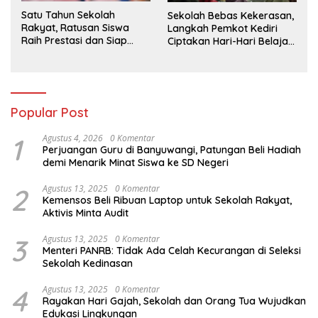
Satu Tahun Sekolah
Sekolah Bebas Kekerasan,
Rakyat, Ratusan Siswa
Langkah Pemkot Kediri
Raih Prestasi dan Siap
Ciptakan Hari-Hari Belajar
Menatap Masa Depan
yang Gembira
Popular Post
1
Agustus 4, 2026
0 Komentar
Perjuangan Guru di Banyuwangi, Patungan Beli Hadiah
demi Menarik Minat Siswa ke SD Negeri
2
Agustus 13, 2025
0 Komentar
Kemensos Beli Ribuan Laptop untuk Sekolah Rakyat,
Aktivis Minta Audit
3
Agustus 13, 2025
0 Komentar
Menteri PANRB: Tidak Ada Celah Kecurangan di Seleksi
Sekolah Kedinasan
4
Agustus 13, 2025
0 Komentar
Rayakan Hari Gajah, Sekolah dan Orang Tua Wujudkan
Edukasi Lingkungan