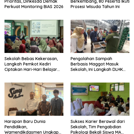
Prioritas, Dinkesda Demak
Berkembang, 80 Peserta Ikuti
Perkuat Monitoring BIAS 2026
Prosesi Wisuda Tahun Ini
Sekolah Bebas Kekerasan,
Pengolahan Sampah
Langkah Pemkot Kediri
Berbasis Maggot Masuk
Ciptakan Hari-Hari Belajar
Sekolah, Ini Langkah DLHK
yang Gembira
Depok Edukasi Siswa
Harapan Baru Dunia
Sukses Karier Berawal dari
Pendidikan,
Sekolah, Tim Pengabdian
Wamendikdasmen Ungkap
Psikologi Bekali Siswa MA