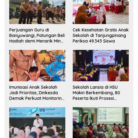
Perjuangan Guru di
Cek Kesehatan Gratis Anak
Banyuwangi, Patungan Beli
Sekolah di Tanjungpinang
Hadiah demi Menarik Minat
Periksa 49.343 Siswa
Siswa ke SD Negeri
Imunisasi Anak Sekolah
Sekolah Lansia di HSU
Jadi Prioritas, Dinkesda
Makin Berkembang, 80
Demak Perkuat Monitoring
Peserta Ikuti Prosesi
BIAS 2026
Wisuda Tahun Ini