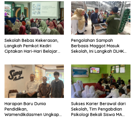
Sekolah Bebas Kekerasan,
Pengolahan Sampah
Langkah Pemkot Kediri
Berbasis Maggot Masuk
Ciptakan Hari-Hari Belajar
Sekolah, Ini Langkah DLHK
yang Gembira
Depok Edukasi Siswa
Harapan Baru Dunia
Sukses Karier Berawal dari
Pendidikan,
Sekolah, Tim Pengabdian
Wamendikdasmen Ungkap
Psikologi Bekali Siswa MA
Peran PJJ bagi Murid Putus
dengan Perencanaan Karier
Sekolah