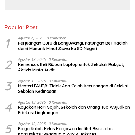
Menatap Masa Depan
yang Gembira
Popular Post
1
Agustus 4, 2026
0 Komentar
Perjuangan Guru di Banyuwangi, Patungan Beli Hadiah
demi Menarik Minat Siswa ke SD Negeri
2
Agustus 13, 2025
0 Komentar
Kemensos Beli Ribuan Laptop untuk Sekolah Rakyat,
Aktivis Minta Audit
3
Agustus 13, 2025
0 Komentar
Menteri PANRB: Tidak Ada Celah Kecurangan di Seleksi
Sekolah Kedinasan
4
Agustus 13, 2025
0 Komentar
Rayakan Hari Gajah, Sekolah dan Orang Tua Wujudkan
Edukasi Lingkungan
5
Agustus 13, 2025
0 Komentar
Biaya Kuliah Kelas Karyawan Institut Bisnis dan
Komunikasi Swadaya (SWINS) Jakarta