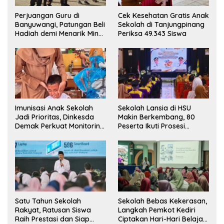
Perjuangan Guru di
Cek Kesehatan Gratis Anak
Banyuwangi, Patungan Beli
Sekolah di Tanjungpinang
Hadiah demi Menarik Minat
Periksa 49.343 Siswa
Siswa ke SD Negeri
Imunisasi Anak Sekolah
Sekolah Lansia di HSU
Jadi Prioritas, Dinkesda
Makin Berkembang, 80
Demak Perkuat Monitoring
Peserta Ikuti Prosesi
BIAS 2026
Wisuda Tahun Ini
Satu Tahun Sekolah
Sekolah Bebas Kekerasan,
Rakyat, Ratusan Siswa
Langkah Pemkot Kediri
Raih Prestasi dan Siap
Ciptakan Hari-Hari Belajar