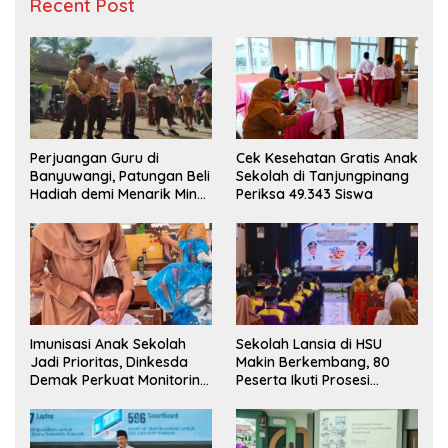
Recent Post
Perjuangan Guru di
Cek Kesehatan Gratis Anak
Banyuwangi, Patungan Beli
Sekolah di Tanjungpinang
Hadiah demi Menarik Minat
Periksa 49.343 Siswa
Siswa ke SD Negeri
Imunisasi Anak Sekolah
Sekolah Lansia di HSU
Jadi Prioritas, Dinkesda
Makin Berkembang, 80
Demak Perkuat Monitoring
Peserta Ikuti Prosesi
BIAS 2026
Wisuda Tahun Ini