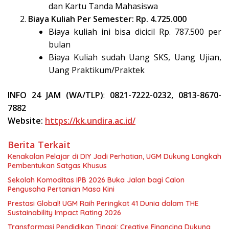
dan Kartu Tanda Mahasiswa
Biaya Kuliah Per Semester: Rp. 4.725.000
Biaya kuliah ini bisa dicicil Rp. 787.500 per
bulan
Biaya Kuliah sudah Uang SKS, Uang Ujian,
Uang Praktikum/Praktek
INFO 24 JAM (WA/TLP)
:
0
821-7222-0232
,
0813-8670-
7882
Website:
https://kk.undira.ac.id/
Berita Terkait
Kenakalan Pelajar di DIY Jadi Perhatian, UGM Dukung Langkah
Pembentukan Satgas Khusus
Sekolah Komoditas IPB 2026 Buka Jalan bagi Calon
Pengusaha Pertanian Masa Kini
Prestasi Global! UGM Raih Peringkat 41 Dunia dalam THE
Sustainability Impact Rating 2026
Transformasi Pendidikan Tinggi: Creative Financing Dukung