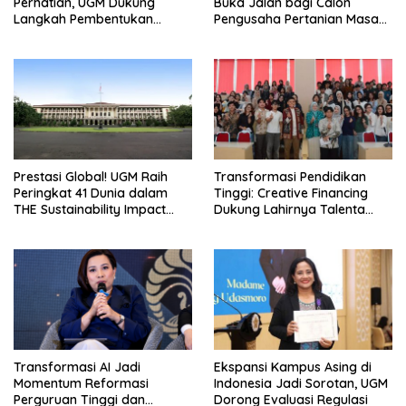
Perhatian, UGM Dukung
Buka Jalan bagi Calon
Langkah Pembentukan
Pengusaha Pertanian Masa
Satgas Khusus
Kini
Prestasi Global! UGM Raih
Transformasi Pendidikan
Peringkat 41 Dunia dalam
Tinggi: Creative Financing
THE Sustainability Impact
Dukung Lahirnya Talenta
Rating 2026
Masa Depan
Transformasi AI Jadi
Ekspansi Kampus Asing di
Momentum Reformasi
Indonesia Jadi Sorotan, UGM
Perguruan Tinggi dan
Dorong Evaluasi Regulasi