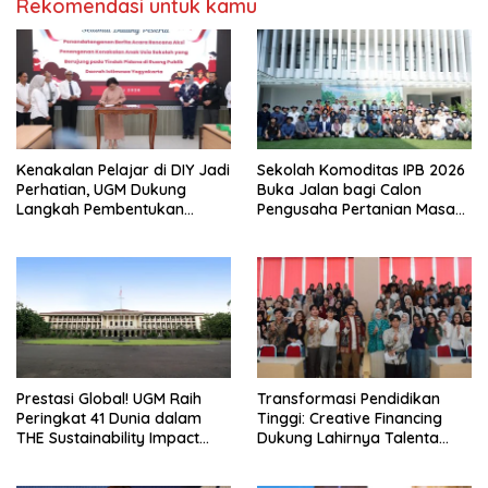
Rekomendasi untuk kamu
Kenakalan Pelajar di DIY Jadi
Sekolah Komoditas IPB 2026
Perhatian, UGM Dukung
Buka Jalan bagi Calon
Langkah Pembentukan
Pengusaha Pertanian Masa
Satgas Khusus
Kini
Prestasi Global! UGM Raih
Transformasi Pendidikan
Peringkat 41 Dunia dalam
Tinggi: Creative Financing
THE Sustainability Impact
Dukung Lahirnya Talenta
Rating 2026
Masa Depan