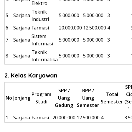
Elektro
Teknik
5
Sarjana
5.000.000
5.000.000
3
Industri
6
Sarjana
Farmasi
20.000.000
12.500.000
4
Sistem
7
Sarjana
5.000.000
5.000.000
3
Informasi
Teknik
8
Sarjana
5.000.000
5.000.000
3
Informatika
2. Kelas Karyawan
SP
SPP /
BPP /
Program
Total
Ci
No
Jenjang
Uang
Uang
Studi
Semester
(S
Gedung
Semester
1 
1
Sarjana
Farmasi
20.000.000
12.500.000
4
3.5