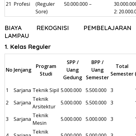
21
Profesi
(Reguler
50.000.000
–
30.000.00
Sore)
2: 20.000.
BIAYA REKOGNISI PEMBELAJARAN
LAMPAU
1. Kelas Reguler
SPP /
BPP /
Program
Total
No
Jenjang
Uang
Uang
Studi
Semester
Gedung
Semester
1
Sarjana
Teknik Sipil
5.000.000
5.500.000
3
Teknik
2
Sarjana
5.000.000
5.500.000
3
Arsitektur
Teknik
3
Sarjana
5.000.000
5.000.000
3
Mesin
Teknik
4
Sarjana
5.000.000
5.000.000
3