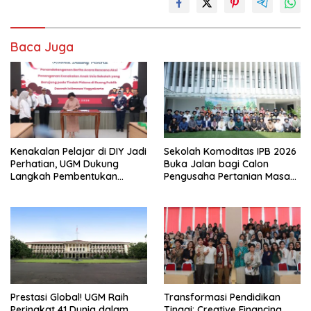
Baca Juga
Kenakalan Pelajar di DIY Jadi
Sekolah Komoditas IPB 2026
Perhatian, UGM Dukung
Buka Jalan bagi Calon
Langkah Pembentukan
Pengusaha Pertanian Masa
Satgas Khusus
Kini
Prestasi Global! UGM Raih
Transformasi Pendidikan
Peringkat 41 Dunia dalam
Tinggi: Creative Financing