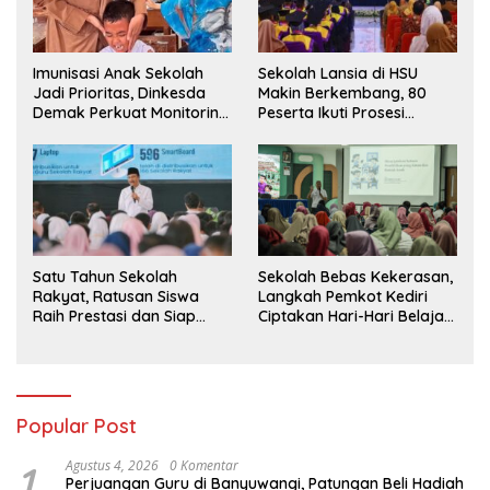
Imunisasi Anak Sekolah
Sekolah Lansia di HSU
Jadi Prioritas, Dinkesda
Makin Berkembang, 80
Demak Perkuat Monitoring
Peserta Ikuti Prosesi
BIAS 2026
Wisuda Tahun Ini
Satu Tahun Sekolah
Sekolah Bebas Kekerasan,
Rakyat, Ratusan Siswa
Langkah Pemkot Kediri
Raih Prestasi dan Siap
Ciptakan Hari-Hari Belajar
Menatap Masa Depan
yang Gembira
Popular Post
1
Agustus 4, 2026
0 Komentar
Perjuangan Guru di Banyuwangi, Patungan Beli Hadiah