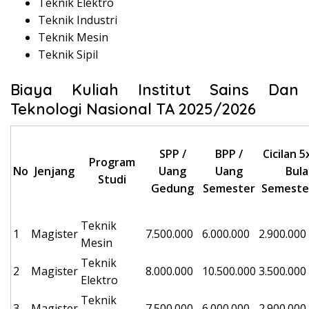
Teknik Elektro
Teknik Industri
Teknik Mesin
Teknik Sipil
Biaya Kuliah Institut Sains Dan
Teknologi Nasional TA 2025/2026
SPP /
BPP /
Cicilan 5
Program
No
Jenjang
Uang
Uang
Bula
Studi
Gedung
Semester
Semester
Teknik
1
Magister
7.500.000
6.000.000
2.900.000
Mesin
Teknik
2
Magister
8.000.000
10.500.000
3.500.000
Elektro
Teknik
3
Magister
7.500.000
6.000.000
2.900.000