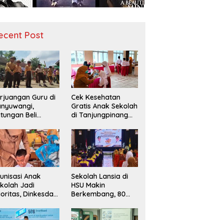
ecent Post
rjuangan Guru di
Cek Kesehatan
nyuwangi,
Gratis Anak Sekolah
tungan Beli
di Tanjungpinang
diah demi
Periksa 49.343
narik Minat Siswa
Siswa
 SD Negeri
unisasi Anak
Sekolah Lansia di
kolah Jadi
HSU Makin
ioritas, Dinkesda
Berkembang, 80
emak Perkuat
Peserta Ikuti Prosesi
nitoring BIAS
Wisuda Tahun Ini