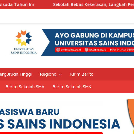
Sekolah Bebas Kekerasan, Langkah Pemkot Kediri Ciptakan 
erguruan Tinggi
Regional
Kirim Berita
Berita Sekolah SMA
Berita Sekolah SMK