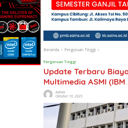
Beranda
Perguruan Tinggi
Perguruan Tinggi
Update Terbaru Biaya 
Multimedia ASMI (IBM
Admin
Oktober 10, 2025