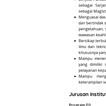
sebagai Sarj
sebagai Magis
Menguasai dasa
dan bertindak 
pengetahuan, 
wawasan keahl
Bersikap terb
ilmu dan tekn
khususnya yang
Mampu menera
yang dimiliki
pelayanan kepa
Mampu mengi
keterampilan s
Jurusan Instit
Program D3