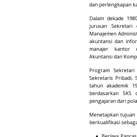
dan perlengkapan k
Dalam dekade 198
jurusan Sekretari
Manajemen Administ
akuntansi dan info
manajer kantor d
Akuntansi dan Komp
Program Sekretar
Sekretaris Pribadi,
tahun akademik 19
berdasarkan SKS da
pengajaran dari pol
Menetapkan tujuan 
berkualifikasi sebaga
Berjiwa Pancas