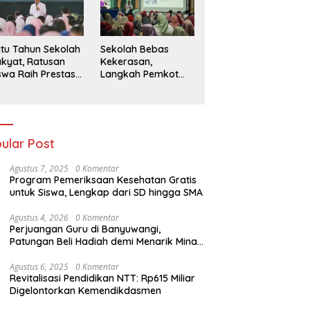
026
tu Tahun Sekolah
Sekolah Bebas
kyat, Ratusan
Kekerasan,
swa Raih Prestasi
Langkah Pemkot
n Siap Menatap
Kediri Ciptakan
asa Depan
Hari-Hari Belajar
yang Gembira
ular Post
Agustus 7, 2025
0 Komentar
Program Pemeriksaan Kesehatan Gratis
untuk Siswa, Lengkap dari SD hingga SMA
Agustus 4, 2026
0 Komentar
Perjuangan Guru di Banyuwangi,
Patungan Beli Hadiah demi Menarik Minat
Siswa ke SD Negeri
Agustus 6, 2025
0 Komentar
Revitalisasi Pendidikan NTT: Rp615 Miliar
Digelontorkan Kemendikdasmen