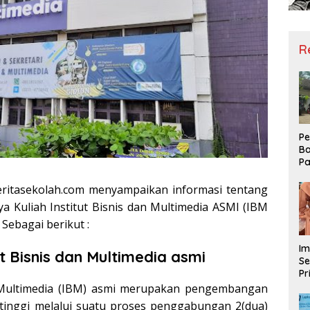
R
Pe
Ba
Pa
Ha
Me
eritasekolah.com menyampaikan informasi tentang
ke
a Kuliah Institut Bisnis dan Multimedia ASMI (IBM
Sebagai berikut :
Im
ut Bisnis dan Multimedia asmi
Se
Pr
D
n Multimedia (IBM) asmi merupakan pengembangan
Mo
 tinggi melalui suatu proses penggabungan 2(dua)