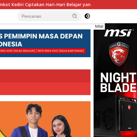
Hari-Hari Belajar yang Gembira
Pengolahan Sampah Ber
tutup