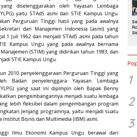
2
 yang diselenggarakan oleh Yayasan Lembaga
(YLPG) yaitu STAdS asmi dan STIE Kampus Ungu.
kan Perguruan Tinggi hasil yang pada awalnya
Sa
Ra
ekretari dan Manajemen Indonesia (asmi) yang
Si
gal 1 Juli 1962 dan menjadi STAdS asmi pada tahun
da
STIE Kampus Ungu yang pada awalnya bernama
M
 Manajemen (STIM) yang didirikan tahun 1983, dan
njadi STIE Kampus Ungu.
Pop
hun 2010 penyelenggaraan Perguruan Tinggi yang
1
oleh Badan penyelenggara Yayasan Lembaga
(YLPG) yang saat ini dipimpin oleh Bapak Benny
ngkatkan pengembangannya menjadi suatu lembaga
2
yang lebih fleksibel dalam pengembangan program
ingkatan Jenjang programnya, yaitu menjadi suatu
3
 Institut Bisnis dan Multimedia (IBM) asmi.
inggi Ilmu Ekonomi Kampus Ungu berawal dari