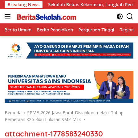
Langsung
Ini
Breaking News
Sekolah Bebas Kekerasan, Langkah Pemkot Kediri C
ke
konten
Berita Umum
Berita Pendidikan
Perguruan Tinggi
Regional
Beranda
SPMB 2026 Jawa Barat Disiapkan melalui Tahap
Pemetaan 826 Ribu Lulusan SMP-MTs
attachment-1778583240330