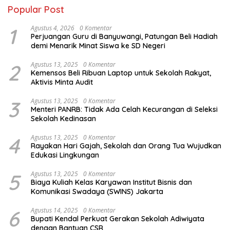
Popular Post
1
Agustus 4, 2026
0 Komentar
Perjuangan Guru di Banyuwangi, Patungan Beli Hadiah
demi Menarik Minat Siswa ke SD Negeri
2
Agustus 13, 2025
0 Komentar
Kemensos Beli Ribuan Laptop untuk Sekolah Rakyat,
Aktivis Minta Audit
3
Agustus 13, 2025
0 Komentar
Menteri PANRB: Tidak Ada Celah Kecurangan di Seleksi
Sekolah Kedinasan
4
Agustus 13, 2025
0 Komentar
Rayakan Hari Gajah, Sekolah dan Orang Tua Wujudkan
Edukasi Lingkungan
5
Agustus 13, 2025
0 Komentar
Biaya Kuliah Kelas Karyawan Institut Bisnis dan
Komunikasi Swadaya (SWINS) Jakarta
6
Agustus 14, 2025
0 Komentar
Bupati Kendal Perkuat Gerakan Sekolah Adiwiyata
dengan Bantuan CSR