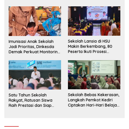
Siswa ke SD Negeri
Sekolah Lansia di HSU
Imunisasi Anak Sekolah
Makin Berkembang, 80
Jadi Prioritas, Dinkesda
Peserta Ikuti Prosesi
Demak Perkuat Monitoring
Wisuda Tahun Ini
BIAS 2026
Sekolah Bebas Kekerasan,
Satu Tahun Sekolah
Langkah Pemkot Kediri
Rakyat, Ratusan Siswa
Ciptakan Hari-Hari Belajar
Raih Prestasi dan Siap
yang Gembira
Menatap Masa Depan