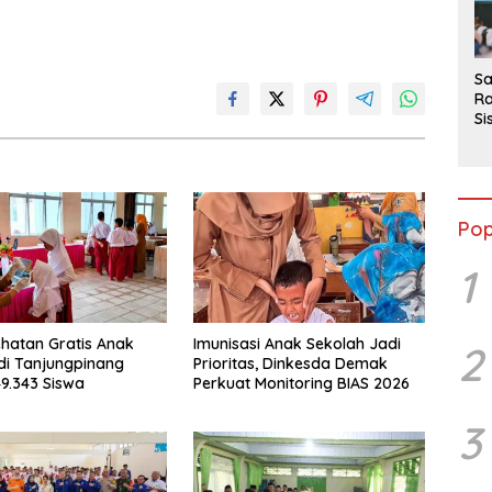
2
Sa
Ra
Si
da
M
Pop
1
hatan Gratis Anak
Imunisasi Anak Sekolah Jadi
2
di Tanjungpinang
Prioritas, Dinkesda Demak
49.343 Siswa
Perkuat Monitoring BIAS 2026
3