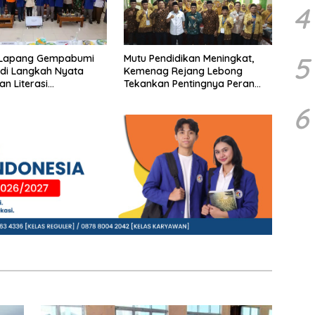
4
5
 Lapang Gempabumi
Mutu Pendidikan Meningkat,
di Langkah Nyata
Kemenag Rejang Lebong
an Literasi
Tekankan Pentingnya Peran
naan di Bogor
Strategis Pengawas Sekolah
6