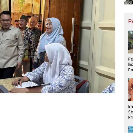
R
Pe
Ba
Pa
Ha
Me
ke
Im
Se
Pr
D
Mo