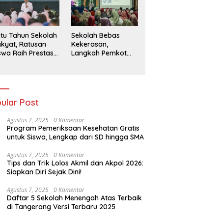
026
Sekolah Bebas
tu Tahun Sekolah
Kekerasan,
kyat, Ratusan
Langkah Pemkot
swa Raih Prestasi
Kediri Ciptakan
n Siap Menatap
Hari-Hari Belajar
asa Depan
yang Gembira
ular Post
Agustus 7, 2025
0 Komentar
Program Pemeriksaan Kesehatan Gratis
untuk Siswa, Lengkap dari SD hingga SMA
Agustus 7, 2025
0 Komentar
Tips dan Trik Lolos Akmil dan Akpol 2026:
Siapkan Diri Sejak Dini!
Agustus 7, 2025
0 Komentar
Daftar 5 Sekolah Menengah Atas Terbaik
di Tangerang Versi Terbaru 2025