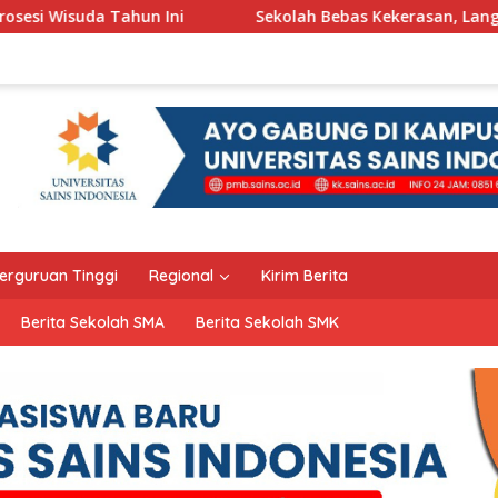
i
Sekolah Bebas Kekerasan, Langkah Pemkot Kediri Cip
erguruan Tinggi
Regional
Kirim Berita
Berita Sekolah SMA
Berita Sekolah SMK