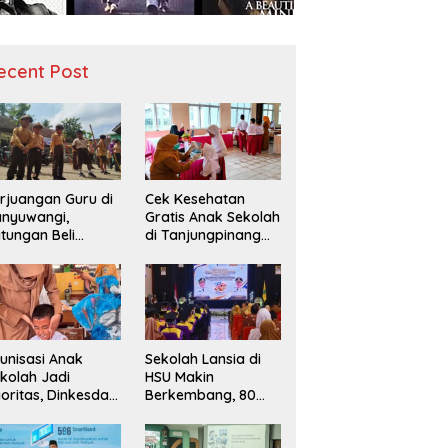
ecent Post
rjuangan Guru di
Cek Kesehatan
nyuwangi,
Gratis Anak Sekolah
tungan Beli
di Tanjungpinang
diah demi
Periksa 49.343
narik Minat Siswa
Siswa
 SD Negeri
Sekolah Lansia di
unisasi Anak
HSU Makin
kolah Jadi
Berkembang, 80
ioritas, Dinkesda
Peserta Ikuti Prosesi
emak Perkuat
Wisuda Tahun Ini
nitoring BIAS