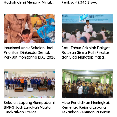
Hadiah demi Menarik Minat
Periksa 49.343 Siswa
Siswa ke SD Negeri
Imunisasi Anak Sekolah Jadi
Satu Tahun Sekolah Rakyat,
Prioritas, Dinkesda Demak
Ratusan Siswa Raih Prestasi
Perkuat Monitoring BIAS 2026
dan Siap Menatap Masa
Depan
Sekolah Lapang Gempabumi
Mutu Pendidikan Meningkat,
BMKG Jadi Langkah Nyata
Kemenag Rejang Lebong
Tingkatkan Literasi
Tekankan Pentingnya Peran
Kebencanaan di Bogor
Strategis Pengawas Sekolah