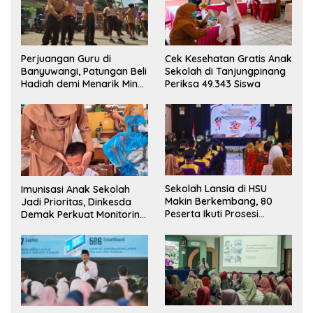
Perjuangan Guru di
Cek Kesehatan Gratis Anak
Banyuwangi, Patungan Beli
Sekolah di Tanjungpinang
Hadiah demi Menarik Minat
Periksa 49.343 Siswa
Siswa ke SD Negeri
Sekolah Lansia di HSU
Imunisasi Anak Sekolah
Makin Berkembang, 80
Jadi Prioritas, Dinkesda
Peserta Ikuti Prosesi
Demak Perkuat Monitoring
Wisuda Tahun Ini
BIAS 2026