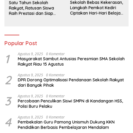
Sekolah Bebas Kekerasan,
Satu Tahun Sekolah
Langkah Pemkot Kediri
Rakyat, Ratusan Siswa
Ciptakan Hari-Hari Belajar
Raih Prestasi dan Siap
yang Gembira
Menatap Masa Depan
Popular Post
1
Agustus 9, 2025
0 Komentar
Masyarakat Sambut Antusias Peresmian SMA Sekolah
Rakyat Riau 15 Agustus
2
Agustus 9, 2025
0 Komentar
DPR Dorong Optimalisasi Pendanaan Sekolah Rakyat
dari Banyak Pihak
3
Agustus 9, 2025
0 Komentar
Percobaan Penculikan Siswi SMPN di Kandangan HSS,
Polisi Buru Pelaku
4
Agustus 9, 2025
0 Komentar
Pembekalan Guru Pamong Unismuh Dukung KKN
Pendidikan Berbasis Pembelajaran Mendalam