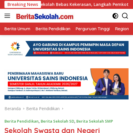
Langsung
Breaking News
Sekolah Bebas Kekerasan, Langkah Pemkot Kediri Ciptaka
ke
konten
Berita Umum
Berita Pendidikan
Perguruan Tinggi
Regional
Beranda
Berita Pendidikan
Berita Pendidikan
,
Berita Sekolah SD
,
Berita Sekolah SMP
Sekolah Swasta dan Negeri