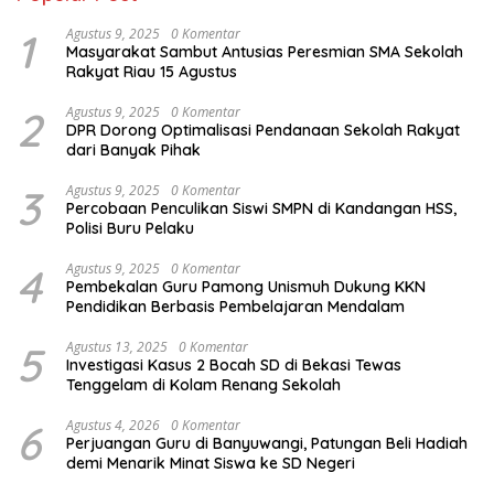
1
Agustus 9, 2025
0 Komentar
Masyarakat Sambut Antusias Peresmian SMA Sekolah
Rakyat Riau 15 Agustus
2
Agustus 9, 2025
0 Komentar
DPR Dorong Optimalisasi Pendanaan Sekolah Rakyat
dari Banyak Pihak
3
Agustus 9, 2025
0 Komentar
Percobaan Penculikan Siswi SMPN di Kandangan HSS,
Polisi Buru Pelaku
4
Agustus 9, 2025
0 Komentar
Pembekalan Guru Pamong Unismuh Dukung KKN
Pendidikan Berbasis Pembelajaran Mendalam
5
Agustus 13, 2025
0 Komentar
Investigasi Kasus 2 Bocah SD di Bekasi Tewas
Tenggelam di Kolam Renang Sekolah
6
Agustus 4, 2026
0 Komentar
Perjuangan Guru di Banyuwangi, Patungan Beli Hadiah
demi Menarik Minat Siswa ke SD Negeri