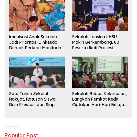
Imunisasi Anak Sekolah
Sekolah Lansia di HSU
Jadi Prioritas, Dinkesda
Makin Berkembang, 80
Demak Perkuat Monitoring
Peserta Ikuti Prosesi
BIAS 2026
Wisuda Tahun Ini
Satu Tahun Sekolah
Sekolah Bebas Kekerasan,
Rakyat, Ratusan Siswa
Langkah Pemkot Kediri
Raih Prestasi dan Siap
Ciptakan Hari-Hari Belajar
Menatap Masa Depan
yang Gembira
Popular Post