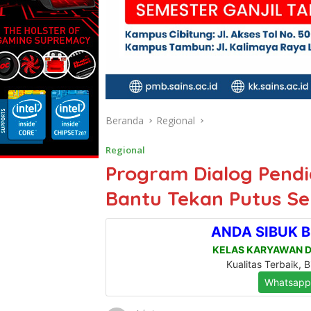
Beranda
Regional
Regional
Program Dialog Pend
Bantu Tekan Putus Se