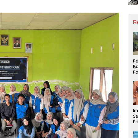
R
Pe
Ba
Pa
Ha
Me
ke
Im
Se
Pr
D
Mo