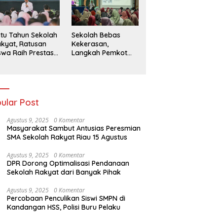
026
tu Tahun Sekolah
Sekolah Bebas
kyat, Ratusan
Kekerasan,
swa Raih Prestasi
Langkah Pemkot
n Siap Menatap
Kediri Ciptakan
asa Depan
Hari-Hari Belajar
yang Gembira
ular Post
Agustus 9, 2025
0 Komentar
Masyarakat Sambut Antusias Peresmian
SMA Sekolah Rakyat Riau 15 Agustus
Agustus 9, 2025
0 Komentar
DPR Dorong Optimalisasi Pendanaan
Sekolah Rakyat dari Banyak Pihak
Agustus 9, 2025
0 Komentar
Percobaan Penculikan Siswi SMPN di
Kandangan HSS, Polisi Buru Pelaku