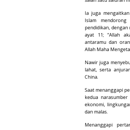
salah satu saluran mo
Ia juga mengaitkan
Islam mendorong 
pendidikan, dengan 
ayat 11; “Allah a
antaramu dan orang
Allah Maha Mengeta
Nawir juga menyebu
lahat, serta anjur
China.
Saat menanggapi pe
kedua narasumber 
ekonomi, lingkunga
dan malas.
Menanggapi perta