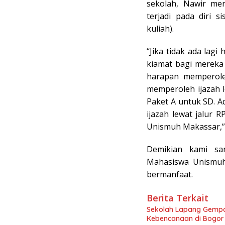
sekolah, Nawir me
terjadi pada diri 
kuliah).
“Jika tidak ada lag
kiamat bagi mereka
harapan memperoleh
memperoleh ijazah 
Paket A untuk SD. 
ijazah lewat jalur 
Unismuh Makassar,” 
Demikian kami sa
Mahasiswa Unismuh
bermanfaat.
Berita Terkait
Sekolah Lapang Gempa
Kebencanaan di Bogor