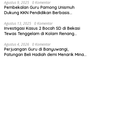
Agustus 9, 2025
0 Komentar
Pembekalan Guru Pamong Unismuh
Dukung KKN Pendidikan Berbasis
Pembelajaran Mendalam
Agustus 13, 2025
0 Komentar
Investigasi Kasus 2 Bocah SD di Bekasi
Tewas Tenggelam di Kolam Renang
Sekolah
Agustus 4, 2026
0 Komentar
Perjuangan Guru di Banyuwangi,
Patungan Beli Hadiah demi Menarik Minat
Siswa ke SD Negeri