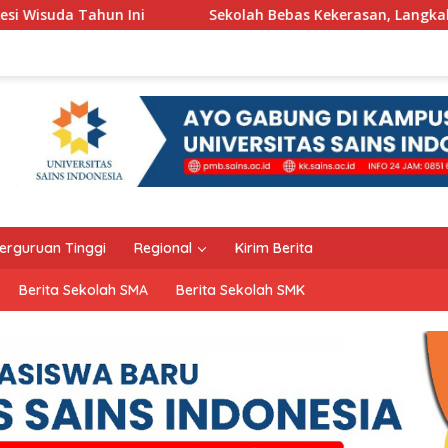
Sekolah Bebas Kekerasan, Langkah Pemkot Kediri Ciptaka
erguruan Tinggi
Regional
Kirim Berita
Berita Sekolah SMA
Berita Sekolah SMK