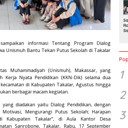
2
Sa
Ra
Si
da
M
 sampaikan informasi Tentang Program Dialog
wa Unismuh Bantu Tekan Putus Sekolah di Takalar
Pop
1
itas Muhammadiyah (Unismuh), Makassar, yang
h Kerja Nyata Pendidikan (KKN-Dik) selama dua
 kecamatan di Kabupaten Takalar, Agustus hingga
2
kukan berbagai macam kegiatan.
n yang diadakan yaitu Dialog Pendidikan, dengan
3
Motivasi, Mengurangi Putus Sekolah; Harapan
di Kabupaten Takalar”, di Aula Kantor Desa
matan Sanrobone, Takalar, Rabu, 17 September