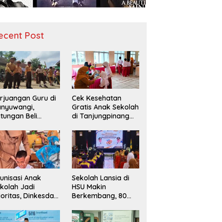
ecent Post
rjuangan Guru di
Cek Kesehatan
nyuwangi,
Gratis Anak Sekolah
tungan Beli
di Tanjungpinang
diah demi
Periksa 49.343
narik Minat Siswa
Siswa
 SD Negeri
unisasi Anak
Sekolah Lansia di
kolah Jadi
HSU Makin
ioritas, Dinkesda
Berkembang, 80
emak Perkuat
Peserta Ikuti Prosesi
nitoring BIAS
Wisuda Tahun Ini