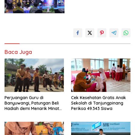
Baca Juga
Perjuangan Guru di
Cek Kesehatan Gratis Anak
Banyuwangi, Patungan Beli
Sekolah di Tanjungpinang
Hadiah demi Menarik Minat
Periksa 49.343 Siswa
Siswa ke SD Negeri