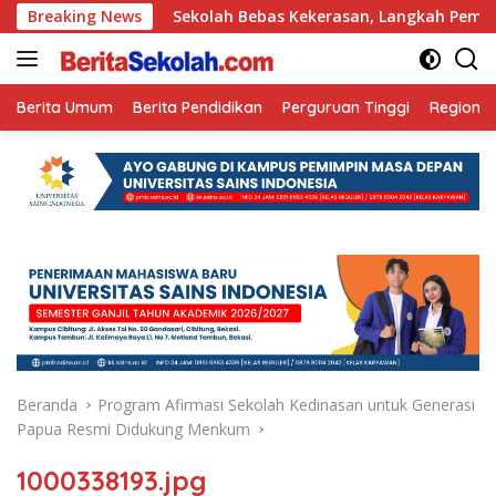
Langsung
 Ini
Breaking News
Sekolah Bebas Kekerasan, Langkah Pemkot Kediri C
ke
konten
Berita Umum
Berita Pendidikan
Perguruan Tinggi
Regional
Beranda
Program Afirmasi Sekolah Kedinasan untuk Generasi
Papua Resmi Didukung Menkum
1000338193.jpg