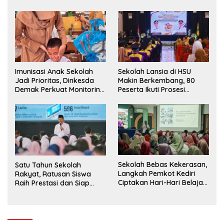
Siswa ke SD Negeri
Sekolah Lansia di HSU
Imunisasi Anak Sekolah
Makin Berkembang, 80
Jadi Prioritas, Dinkesda
Peserta Ikuti Prosesi
Demak Perkuat Monitoring
Wisuda Tahun Ini
BIAS 2026
Sekolah Bebas Kekerasan,
Satu Tahun Sekolah
Langkah Pemkot Kediri
Rakyat, Ratusan Siswa
Ciptakan Hari-Hari Belajar
Raih Prestasi dan Siap
yang Gembira
Menatap Masa Depan