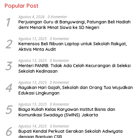
Popular Post
1
Agustus 4, 2026
0 Komentar
Perjuangan Guru di Banyuwangi, Patungan Beli Hadiah
demi Menarik Minat Siswa ke SD Negeri
2
Agustus 13, 2025
0 Komentar
Kemensos Beli Ribuan Laptop untuk Sekolah Rakyat,
Aktivis Minta Audit
3
Agustus 13, 2025
0 Komentar
Menteri PANRB: Tidak Ada Celah Kecurangan di Seleksi
Sekolah Kedinasan
4
Agustus 13, 2025
0 Komentar
Rayakan Hari Gajah, Sekolah dan Orang Tua Wujudkan
Edukasi Lingkungan
5
Agustus 13, 2025
0 Komentar
Biaya Kuliah Kelas Karyawan Institut Bisnis dan
Komunikasi Swadaya (SWINS) Jakarta
6
Agustus 14, 2025
0 Komentar
Bupati Kendal Perkuat Gerakan Sekolah Adiwiyata
dengan Bantuan CSR