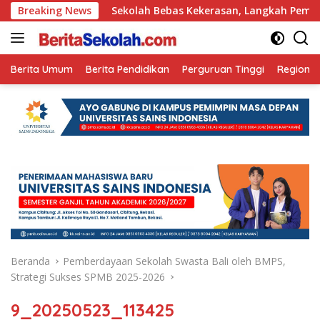
Langsung
 Ini
Breaking News
Sekolah Bebas Kekerasan, Langkah Pemkot Kediri C
ke
konten
Berita Umum
Berita Pendidikan
Perguruan Tinggi
Regional
Beranda
Pemberdayaan Sekolah Swasta Bali oleh BMPS,
Strategi Sukses SPMB 2025-2026
9_20250523_113425