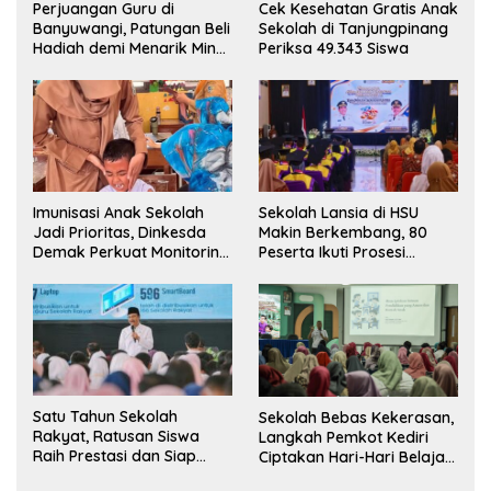
Perjuangan Guru di
Cek Kesehatan Gratis Anak
Banyuwangi, Patungan Beli
Sekolah di Tanjungpinang
Hadiah demi Menarik Minat
Periksa 49.343 Siswa
Siswa ke SD Negeri
Imunisasi Anak Sekolah
Sekolah Lansia di HSU
Jadi Prioritas, Dinkesda
Makin Berkembang, 80
Demak Perkuat Monitoring
Peserta Ikuti Prosesi
BIAS 2026
Wisuda Tahun Ini
Satu Tahun Sekolah
Sekolah Bebas Kekerasan,
Rakyat, Ratusan Siswa
Langkah Pemkot Kediri
Raih Prestasi dan Siap
Ciptakan Hari-Hari Belajar
Menatap Masa Depan
yang Gembira