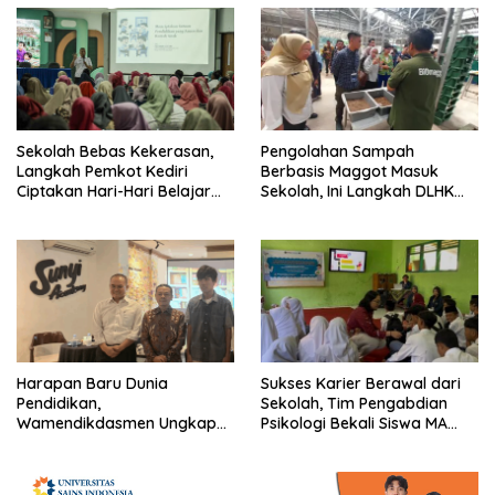
Sekolah Bebas Kekerasan,
Pengolahan Sampah
Langkah Pemkot Kediri
Berbasis Maggot Masuk
Ciptakan Hari-Hari Belajar
Sekolah, Ini Langkah DLHK
yang Gembira
Depok Edukasi Siswa
Harapan Baru Dunia
Sukses Karier Berawal dari
Pendidikan,
Sekolah, Tim Pengabdian
Wamendikdasmen Ungkap
Psikologi Bekali Siswa MA
Peran PJJ bagi Murid Putus
dengan Perencanaan Karier
Sekolah