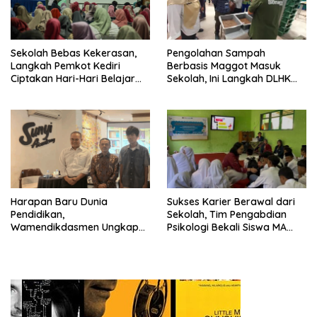
Sekolah Bebas Kekerasan,
Pengolahan Sampah
Langkah Pemkot Kediri
Berbasis Maggot Masuk
Ciptakan Hari-Hari Belajar
Sekolah, Ini Langkah DLHK
yang Gembira
Depok Edukasi Siswa
Harapan Baru Dunia
Sukses Karier Berawal dari
Pendidikan,
Sekolah, Tim Pengabdian
Wamendikdasmen Ungkap
Psikologi Bekali Siswa MA
Peran PJJ bagi Murid Putus
dengan Perencanaan Karier
Sekolah