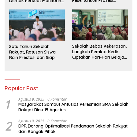
Peserta Ikuti Prosesi
Demak Perkuat Monitoring
Wisuda Tahun Ini
BIAS 2026
Sekolah Bebas Kekerasan,
Satu Tahun Sekolah
Langkah Pemkot Kediri
Rakyat, Ratusan Siswa
Ciptakan Hari-Hari Belajar
Raih Prestasi dan Siap
yang Gembira
Menatap Masa Depan
Popular Post
1
Agustus 9, 2025
0 Komentar
Masyarakat Sambut Antusias Peresmian SMA Sekolah
Rakyat Riau 15 Agustus
2
Agustus 9, 2025
0 Komentar
DPR Dorong Optimalisasi Pendanaan Sekolah Rakyat
dari Banyak Pihak