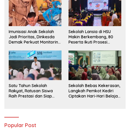
Imunisasi Anak Sekolah
Sekolah Lansia di HSU
Jadi Prioritas, Dinkesda
Makin Berkembang, 80
Demak Perkuat Monitoring
Peserta Ikuti Prosesi
BIAS 2026
Wisuda Tahun Ini
Satu Tahun Sekolah
Sekolah Bebas Kekerasan,
Rakyat, Ratusan Siswa
Langkah Pemkot Kediri
Raih Prestasi dan Siap
Ciptakan Hari-Hari Belajar
Menatap Masa Depan
yang Gembira
Popular Post