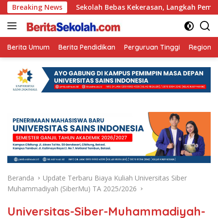
Langsung
 Ini
Breaking News
Sekolah Bebas Kekerasan, Langkah Pemkot Kediri C
ke
konten
Berita Umum
Berita Pendidikan
Perguruan Tinggi
Regional
Beranda
Update Terbaru Biaya Kuliah Universitas Siber
Muhammadiyah (SiberMu) TA 2025/2026
Universitas-Siber-Muhammadiyah-