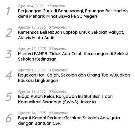
1
Agustus 4, 2026
0 Komentar
Perjuangan Guru di Banyuwangi, Patungan Beli Hadiah
demi Menarik Minat Siswa ke SD Negeri
2
Agustus 13, 2025
0 Komentar
Kemensos Beli Ribuan Laptop untuk Sekolah Rakyat,
Aktivis Minta Audit
3
Agustus 13, 2025
0 Komentar
Menteri PANRB: Tidak Ada Celah Kecurangan di Seleksi
Sekolah Kedinasan
4
Agustus 13, 2025
0 Komentar
Rayakan Hari Gajah, Sekolah dan Orang Tua Wujudkan
Edukasi Lingkungan
5
Agustus 13, 2025
0 Komentar
Biaya Kuliah Kelas Karyawan Institut Bisnis dan
Komunikasi Swadaya (SWINS) Jakarta
6
Agustus 14, 2025
0 Komentar
Bupati Kendal Perkuat Gerakan Sekolah Adiwiyata
dengan Bantuan CSR