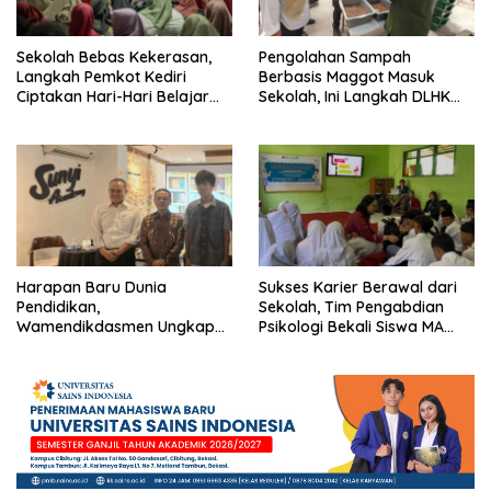
Sekolah Bebas Kekerasan,
Pengolahan Sampah
Langkah Pemkot Kediri
Berbasis Maggot Masuk
Ciptakan Hari-Hari Belajar
Sekolah, Ini Langkah DLHK
yang Gembira
Depok Edukasi Siswa
Harapan Baru Dunia
Sukses Karier Berawal dari
Pendidikan,
Sekolah, Tim Pengabdian
Wamendikdasmen Ungkap
Psikologi Bekali Siswa MA
Peran PJJ bagi Murid Putus
dengan Perencanaan Karier
Sekolah