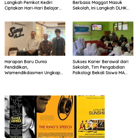
Langkah Pemkot Kediri
Berbasis Maggot Masuk
Ciptakan Hari-Hari Belajar
Sekolah, Ini Langkah DLHK
yang Gembira
Depok Edukasi Siswa
Harapan Baru Dunia
Sukses Karier Berawal dari
Pendidikan,
Sekolah, Tim Pengabdian
Wamendikdasmen Ungkap
Psikologi Bekali Siswa MA
Peran PJJ bagi Murid Putus
dengan Perencanaan Karier
Sekolah