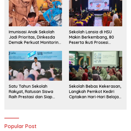
Imunisasi Anak Sekolah
Sekolah Lansia di HSU
Jadi Prioritas, Dinkesda
Makin Berkembang, 80
Demak Perkuat Monitoring
Peserta Ikuti Prosesi
BIAS 2026
Wisuda Tahun Ini
Satu Tahun Sekolah
Sekolah Bebas Kekerasan,
Rakyat, Ratusan Siswa
Langkah Pemkot Kediri
Raih Prestasi dan Siap
Ciptakan Hari-Hari Belajar
Menatap Masa Depan
yang Gembira
Popular Post