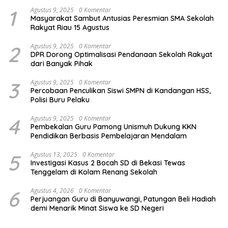
1
Agustus 9, 2025
0 Komentar
Masyarakat Sambut Antusias Peresmian SMA Sekolah
Rakyat Riau 15 Agustus
2
Agustus 9, 2025
0 Komentar
DPR Dorong Optimalisasi Pendanaan Sekolah Rakyat
dari Banyak Pihak
3
Agustus 9, 2025
0 Komentar
Percobaan Penculikan Siswi SMPN di Kandangan HSS,
Polisi Buru Pelaku
4
Agustus 9, 2025
0 Komentar
Pembekalan Guru Pamong Unismuh Dukung KKN
Pendidikan Berbasis Pembelajaran Mendalam
5
Agustus 13, 2025
0 Komentar
Investigasi Kasus 2 Bocah SD di Bekasi Tewas
Tenggelam di Kolam Renang Sekolah
6
Agustus 4, 2026
0 Komentar
Perjuangan Guru di Banyuwangi, Patungan Beli Hadiah
demi Menarik Minat Siswa ke SD Negeri