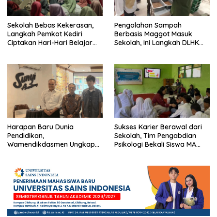
Sekolah Bebas Kekerasan,
Pengolahan Sampah
Langkah Pemkot Kediri
Berbasis Maggot Masuk
Ciptakan Hari-Hari Belajar
Sekolah, Ini Langkah DLHK
yang Gembira
Depok Edukasi Siswa
Harapan Baru Dunia
Sukses Karier Berawal dari
Pendidikan,
Sekolah, Tim Pengabdian
Wamendikdasmen Ungkap
Psikologi Bekali Siswa MA
Peran PJJ bagi Murid Putus
dengan Perencanaan Karier
Sekolah