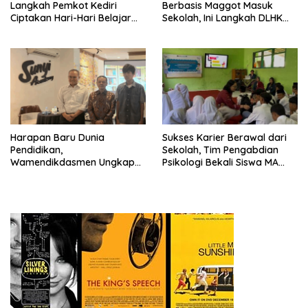
Langkah Pemkot Kediri
Berbasis Maggot Masuk
Ciptakan Hari-Hari Belajar
Sekolah, Ini Langkah DLHK
yang Gembira
Depok Edukasi Siswa
Harapan Baru Dunia
Sukses Karier Berawal dari
Pendidikan,
Sekolah, Tim Pengabdian
Wamendikdasmen Ungkap
Psikologi Bekali Siswa MA
Peran PJJ bagi Murid Putus
dengan Perencanaan Karier
Sekolah