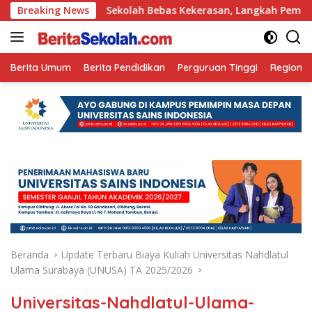
Langsung
Ini
Breaking News
Sekolah Bebas Kekerasan, Langkah Pemkot Kediri C
ke
konten
Berita Umum
Berita Pendidikan
Perguruan Tinggi
Regional
Beranda
Update Terbaru Biaya Kuliah Universitas Nahdlatul
Ulama Surabaya (UNUSA) TA 2025/2026
Universitas-Nahdlatul-Ulama-