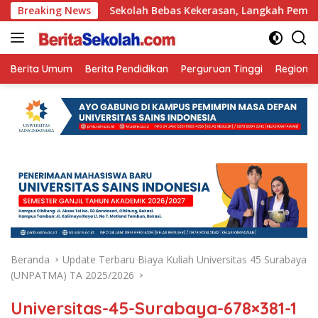
Langsung
Ini
Breaking News
Sekolah Bebas Kekerasan, Langkah Pemkot Kediri C
ke
konten
Berita Umum
Berita Pendidikan
Perguruan Tinggi
Regional
Beranda
Update Terbaru Biaya Kuliah Universitas 45 Surabaya
(UNPATMA) TA 2025/2026
Universitas-45-Surabaya-678×381-1