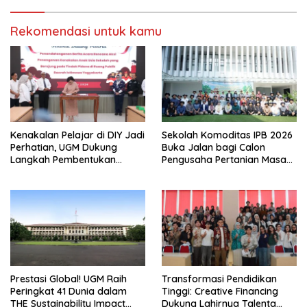
Rekomendasi untuk kamu
Kenakalan Pelajar di DIY Jadi
Sekolah Komoditas IPB 2026
Perhatian, UGM Dukung
Buka Jalan bagi Calon
Langkah Pembentukan
Pengusaha Pertanian Masa
Satgas Khusus
Kini
Prestasi Global! UGM Raih
Transformasi Pendidikan
Peringkat 41 Dunia dalam
Tinggi: Creative Financing
THE Sustainability Impact
Dukung Lahirnya Talenta