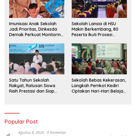
Imunisasi Anak Sekolah
Sekolah Lansia di HSU
Jadi Prioritas, Dinkesda
Makin Berkembang, 80
Demak Perkuat Monitoring
Peserta Ikuti Prosesi
BIAS 2026
Wisuda Tahun Ini
Satu Tahun Sekolah
Sekolah Bebas Kekerasan,
Rakyat, Ratusan Siswa
Langkah Pemkot Kediri
Raih Prestasi dan Siap
Ciptakan Hari-Hari Belajar
Menatap Masa Depan
yang Gembira
Popular Post
Agustus 4, 2026
0 Komentar