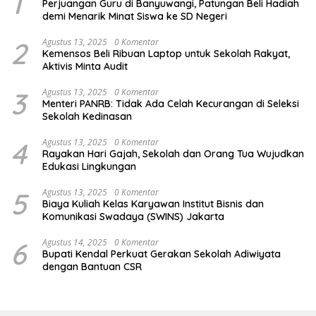
1
Perjuangan Guru di Banyuwangi, Patungan Beli Hadiah
demi Menarik Minat Siswa ke SD Negeri
2
Agustus 13, 2025
0 Komentar
Kemensos Beli Ribuan Laptop untuk Sekolah Rakyat,
Aktivis Minta Audit
3
Agustus 13, 2025
0 Komentar
Menteri PANRB: Tidak Ada Celah Kecurangan di Seleksi
Sekolah Kedinasan
4
Agustus 13, 2025
0 Komentar
Rayakan Hari Gajah, Sekolah dan Orang Tua Wujudkan
Edukasi Lingkungan
5
Agustus 13, 2025
0 Komentar
Biaya Kuliah Kelas Karyawan Institut Bisnis dan
Komunikasi Swadaya (SWINS) Jakarta
6
Agustus 14, 2025
0 Komentar
Bupati Kendal Perkuat Gerakan Sekolah Adiwiyata
dengan Bantuan CSR