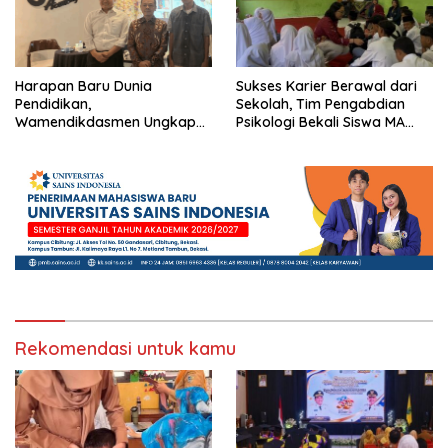
Harapan Baru Dunia
Sukses Karier Berawal dari
Pendidikan,
Sekolah, Tim Pengabdian
Wamendikdasmen Ungkap
Psikologi Bekali Siswa MA
Peran PJJ bagi Murid Putus
dengan Perencanaan Karier
Sekolah
Rekomendasi untuk kamu