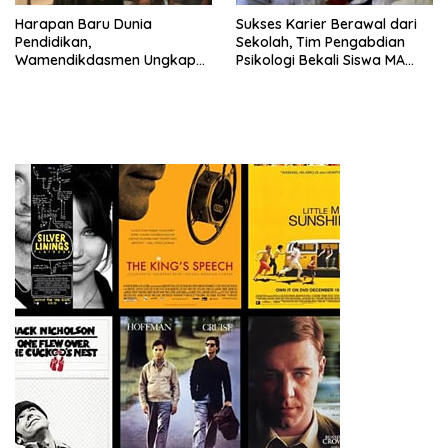
Harapan Baru Dunia
Sukses Karier Berawal dari
Pendidikan,
Sekolah, Tim Pengabdian
Wamendikdasmen Ungkap
Psikologi Bekali Siswa MA
Peran PJJ bagi Murid Putus
dengan Perencanaan Karier
Sekolah