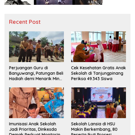
Recent Post
Perjuangan Guru di
Cek Kesehatan Gratis Anak
Banyuwangi, Patungan Beli
Sekolah di Tanjungpinang
Hadiah demi Menarik Minat
Periksa 49.343 Siswa
Siswa ke SD Negeri
Imunisasi Anak Sekolah
Sekolah Lansia di HSU
Jadi Prioritas, Dinkesda
Makin Berkembang, 80
Demak Perkuat Monitoring
Peserta Ikuti Prosesi