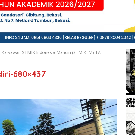
s Karyawan STMIK Indonesia Mandiri (STMIK IM) TA
iri-680×437