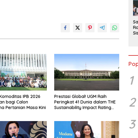
2
Sa
Ra
Si
da
M
Pop
1
Komoditas IPB 2026
Prestasi Global! UGM Raih
2
an bagi Calon
Peringkat 41 Dunia dalam THE
a Pertanian Masa Kini
Sustainability Impact Rating
2026
3