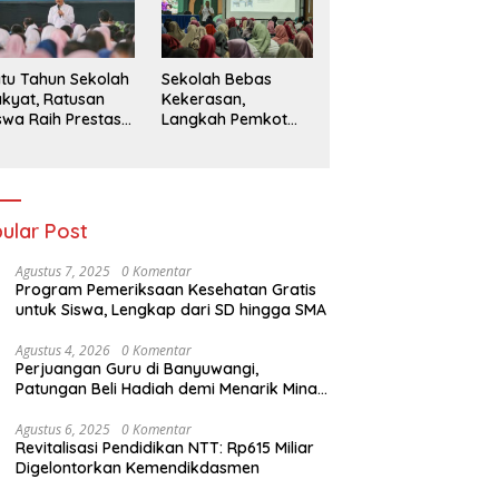
026
tu Tahun Sekolah
Sekolah Bebas
kyat, Ratusan
Kekerasan,
swa Raih Prestasi
Langkah Pemkot
n Siap Menatap
Kediri Ciptakan
asa Depan
Hari-Hari Belajar
yang Gembira
ular Post
Agustus 7, 2025
0 Komentar
Program Pemeriksaan Kesehatan Gratis
untuk Siswa, Lengkap dari SD hingga SMA
Agustus 4, 2026
0 Komentar
Perjuangan Guru di Banyuwangi,
Patungan Beli Hadiah demi Menarik Minat
Siswa ke SD Negeri
Agustus 6, 2025
0 Komentar
Revitalisasi Pendidikan NTT: Rp615 Miliar
Digelontorkan Kemendikdasmen