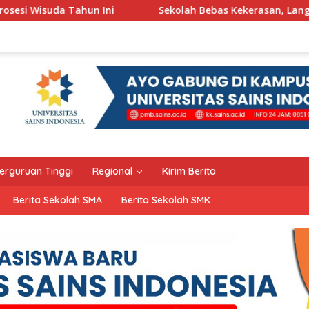
i
Sekolah Bebas Kekerasan, Langkah Pemkot Kediri Cip
erguruan Tinggi
Regional
Kirim Berita
Berita Sekolah SMA
Berita Sekolah SMK