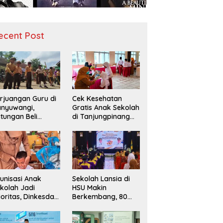
ecent Post
rjuangan Guru di
Cek Kesehatan
nyuwangi,
Gratis Anak Sekolah
tungan Beli
di Tanjungpinang
diah demi
Periksa 49.343
narik Minat Siswa
Siswa
 SD Negeri
unisasi Anak
Sekolah Lansia di
kolah Jadi
HSU Makin
ioritas, Dinkesda
Berkembang, 80
emak Perkuat
Peserta Ikuti Prosesi
nitoring BIAS
Wisuda Tahun Ini