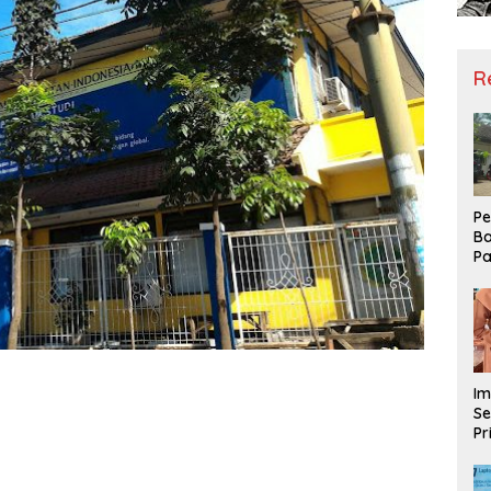
R
Pe
Ba
Pa
Ha
Me
ke
Im
Se
Pr
D
Mo