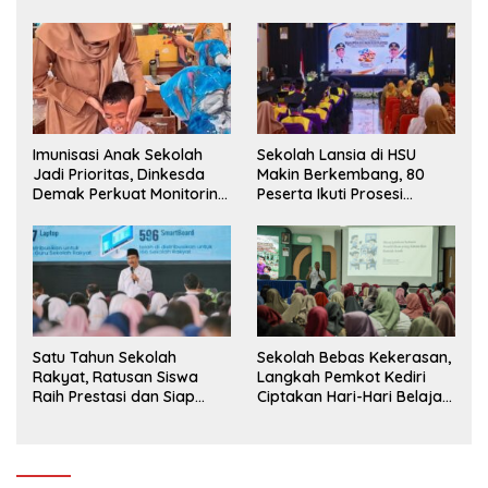
Siswa ke SD Negeri
Imunisasi Anak Sekolah
Sekolah Lansia di HSU
Jadi Prioritas, Dinkesda
Makin Berkembang, 80
Demak Perkuat Monitoring
Peserta Ikuti Prosesi
BIAS 2026
Wisuda Tahun Ini
Satu Tahun Sekolah
Sekolah Bebas Kekerasan,
Rakyat, Ratusan Siswa
Langkah Pemkot Kediri
Raih Prestasi dan Siap
Ciptakan Hari-Hari Belajar
Menatap Masa Depan
yang Gembira