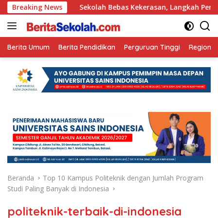
Langsung
n Ini
Breaking News
Sekolah Bebas Kekerasan, Langkah Pemkot Kediri 
ke
konten
Berita Umum
Berita Pendidikan
Perguruan Tinggi
Regional
Beranda
Top 10 Kampus Politeknik dengan Jumlah Program
Studi Paling Banyak di Indonesia
politeknik-terbaik-di-indonesia