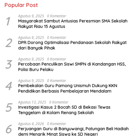
Popular Post
1
Agustus 9, 2025
0 Komentar
Masyarakat Sambut Antusias Peresmian SMA Sekolah
Rakyat Riau 15 Agustus
2
Agustus 9, 2025
0 Komentar
DPR Dorong Optimalisasi Pendanaan Sekolah Rakyat
dari Banyak Pihak
3
Agustus 9, 2025
0 Komentar
Percobaan Penculikan Siswi SMPN di Kandangan HSS,
Polisi Buru Pelaku
4
Agustus 9, 2025
0 Komentar
Pembekalan Guru Pamong Unismuh Dukung KKN
Pendidikan Berbasis Pembelajaran Mendalam
5
Agustus 13, 2025
0 Komentar
Investigasi Kasus 2 Bocah SD di Bekasi Tewas
Tenggelam di Kolam Renang Sekolah
6
Agustus 4, 2026
0 Komentar
Perjuangan Guru di Banyuwangi, Patungan Beli Hadiah
demi Menarik Minat Siswa ke SD Negeri