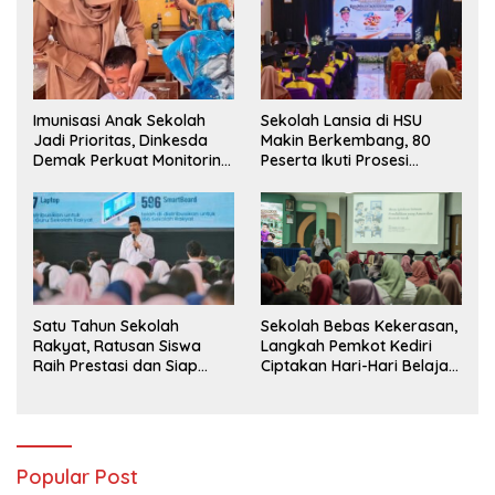
Imunisasi Anak Sekolah
Sekolah Lansia di HSU
Jadi Prioritas, Dinkesda
Makin Berkembang, 80
Demak Perkuat Monitoring
Peserta Ikuti Prosesi
BIAS 2026
Wisuda Tahun Ini
Satu Tahun Sekolah
Sekolah Bebas Kekerasan,
Rakyat, Ratusan Siswa
Langkah Pemkot Kediri
Raih Prestasi dan Siap
Ciptakan Hari-Hari Belajar
Menatap Masa Depan
yang Gembira
Popular Post