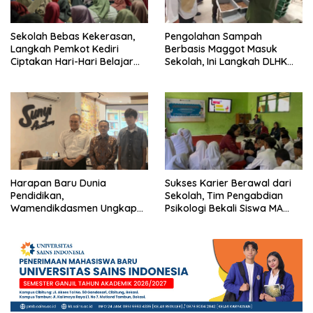
Sekolah Bebas Kekerasan,
Pengolahan Sampah
Langkah Pemkot Kediri
Berbasis Maggot Masuk
Ciptakan Hari-Hari Belajar
Sekolah, Ini Langkah DLHK
yang Gembira
Depok Edukasi Siswa
Harapan Baru Dunia
Sukses Karier Berawal dari
Pendidikan,
Sekolah, Tim Pengabdian
Wamendikdasmen Ungkap
Psikologi Bekali Siswa MA
Peran PJJ bagi Murid Putus
dengan Perencanaan Karier
Sekolah