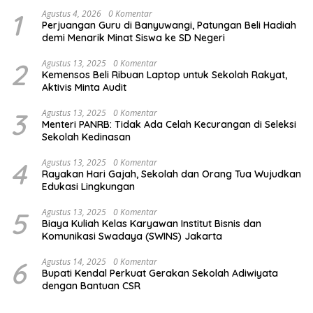
1
Agustus 4, 2026
0 Komentar
Perjuangan Guru di Banyuwangi, Patungan Beli Hadiah
demi Menarik Minat Siswa ke SD Negeri
2
Agustus 13, 2025
0 Komentar
Kemensos Beli Ribuan Laptop untuk Sekolah Rakyat,
Aktivis Minta Audit
3
Agustus 13, 2025
0 Komentar
Menteri PANRB: Tidak Ada Celah Kecurangan di Seleksi
Sekolah Kedinasan
4
Agustus 13, 2025
0 Komentar
Rayakan Hari Gajah, Sekolah dan Orang Tua Wujudkan
Edukasi Lingkungan
5
Agustus 13, 2025
0 Komentar
Biaya Kuliah Kelas Karyawan Institut Bisnis dan
Komunikasi Swadaya (SWINS) Jakarta
6
Agustus 14, 2025
0 Komentar
Bupati Kendal Perkuat Gerakan Sekolah Adiwiyata
dengan Bantuan CSR