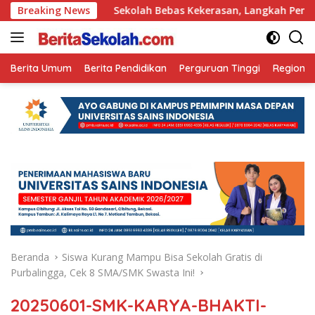
Langsung
un Ini
Breaking News
Sekolah Bebas Kekerasan, Langkah Pemkot Kediri
ke
konten
Berita Umum
Berita Pendidikan
Perguruan Tinggi
Regional
Beranda
Siswa Kurang Mampu Bisa Sekolah Gratis di
Purbalingga, Cek 8 SMA/SMK Swasta Ini!
20250601-SMK-KARYA-BHAKTI-