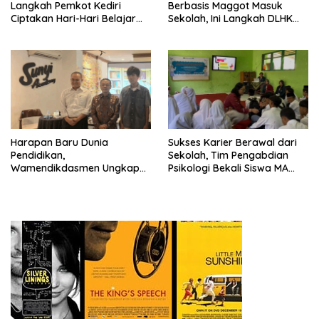
Langkah Pemkot Kediri
Berbasis Maggot Masuk
Ciptakan Hari-Hari Belajar
Sekolah, Ini Langkah DLHK
yang Gembira
Depok Edukasi Siswa
Harapan Baru Dunia
Sukses Karier Berawal dari
Pendidikan,
Sekolah, Tim Pengabdian
Wamendikdasmen Ungkap
Psikologi Bekali Siswa MA
Peran PJJ bagi Murid Putus
dengan Perencanaan Karier
Sekolah