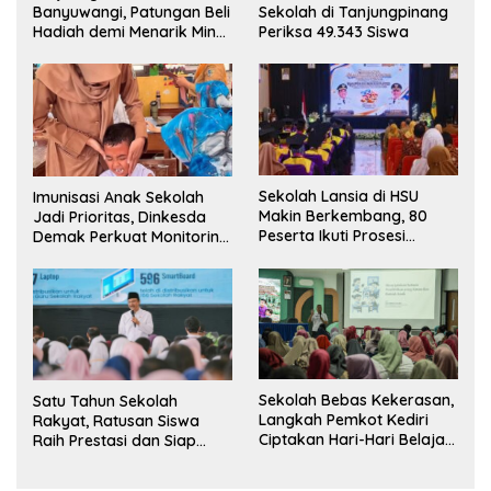
Banyuwangi, Patungan Beli
Sekolah di Tanjungpinang
Hadiah demi Menarik Minat
Periksa 49.343 Siswa
Siswa ke SD Negeri
Sekolah Lansia di HSU
Imunisasi Anak Sekolah
Makin Berkembang, 80
Jadi Prioritas, Dinkesda
Peserta Ikuti Prosesi
Demak Perkuat Monitoring
Wisuda Tahun Ini
BIAS 2026
Sekolah Bebas Kekerasan,
Satu Tahun Sekolah
Langkah Pemkot Kediri
Rakyat, Ratusan Siswa
Ciptakan Hari-Hari Belajar
Raih Prestasi dan Siap
yang Gembira
Menatap Masa Depan