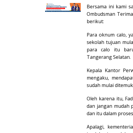
Bersama ini kami s
Ombudsman Terima A
berikut:
Para oknum calo, y
sekolah tujuan mulai
para calo itu bar
Tangerang Selatan.
Kepala Kantor Perw
mengaku, mendapatk
sudah mulai ditemu
Oleh karena itu, Fa
dan jangan mudah p
dan itu dalam prose
Apalagi, kementer