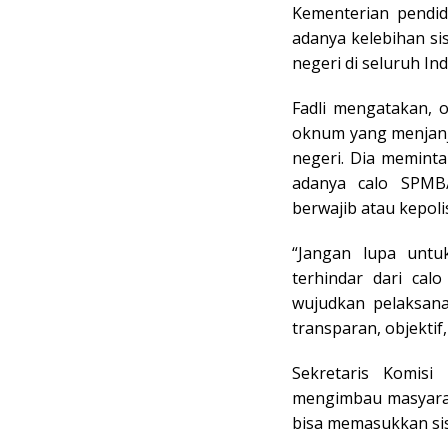
Kementerian pendid
adanya kelebihan sis
negeri di seluruh In
Fadli mengatakan, o
oknum yang menjanj
negeri. Dia memint
adanya calo SPMB
berwajib atau kepoli
“Jangan lupa untu
terhindar dari ca
wujudkan pelaksan
transparan, objektif
Sekretaris Komisi
mengimbau masyarak
bisa memasukkan sis