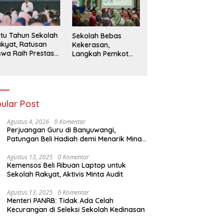
026
tu Tahun Sekolah
Sekolah Bebas
kyat, Ratusan
Kekerasan,
swa Raih Prestasi
Langkah Pemkot
n Siap Menatap
Kediri Ciptakan
asa Depan
Hari-Hari Belajar
yang Gembira
ular Post
Agustus 4, 2026
0 Komentar
Perjuangan Guru di Banyuwangi,
Patungan Beli Hadiah demi Menarik Minat
Siswa ke SD Negeri
Agustus 13, 2025
0 Komentar
Kemensos Beli Ribuan Laptop untuk
Sekolah Rakyat, Aktivis Minta Audit
Agustus 13, 2025
0 Komentar
Menteri PANRB: Tidak Ada Celah
Kecurangan di Seleksi Sekolah Kedinasan