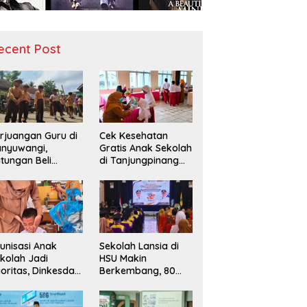
ecent Post
rjuangan Guru di
Cek Kesehatan
nyuwangi,
Gratis Anak Sekolah
tungan Beli
di Tanjungpinang
diah demi
Periksa 49.343
narik Minat Siswa
Siswa
 SD Negeri
unisasi Anak
Sekolah Lansia di
kolah Jadi
HSU Makin
ioritas, Dinkesda
Berkembang, 80
emak Perkuat
Peserta Ikuti Prosesi
nitoring BIAS
Wisuda Tahun Ini