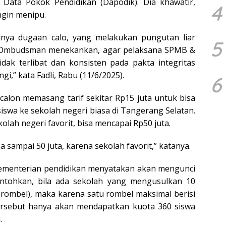
 Data Pokok Pendidikan (Dapodik). Dia khawatir,
4
ingin menipu.
anya dugaan calo, yang melakukan pungutan liar
5
si, Ombudsman menekankan, agar pelaksana SPMB &
dak terlibat dan konsisten pada pakta integritas
gi,” kata Fadli, Rabu (11/6/2025).
6
 calon memasang tarif sekitar Rp15 juta untuk bisa
swa ke sekolah negeri biasa di Tangerang Selatan.
lah negeri favorit, bisa mencapai Rp50 juta.
 sampai 50 juta, karena sekolah favorit,” katanya.
kementerian pendidikan menyatakan akan mengunci
ntohkan, bila ada sekolah yang mengusulkan 10
rombel), maka karena satu rombel maksimal berisi
tersebut hanya akan mendapatkan kuota 360 siswa
.