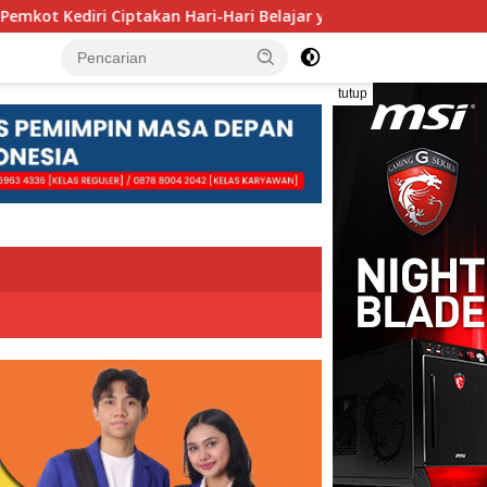
 Hari-Hari Belajar yang Gembira
Pengolahan Sampah Be
tutup