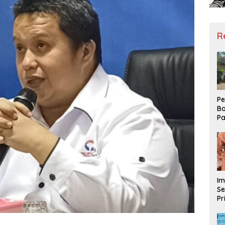
R
Pe
Ba
Pa
Ha
Me
ke
Im
Se
Pr
D
Mo