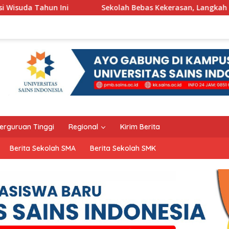
Sekolah Bebas Kekerasan, Langkah Pemkot Kediri Ciptakan
erguruan Tinggi
Regional
Kirim Berita
Berita Sekolah SMA
Berita Sekolah SMK