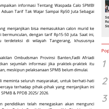
2
ampaikan informasi Tentang Waspada Calo SPMB!
duan Tarif Tak Wajar Sampai Rp50 Juta Sebagai
Sa
Ra
Si
ang menjanjikan bisa memasukkan calon murid ke
da
 bermunculan, dengan tarif Rp15-50 juta. Saat ini,
M
u terdeteksi di wilayah Tangerang, khususnya
Pop
akilan Ombudsman Provinsi Banten,Fadli Afriadi
1
an sejumlah informasi jika praktek-praktek itu
kan, meskipun pelaksanaan SPMB belum dimulai.
2
dli meminta seluruh masyarakat, untuk berhati-hati
ercaya terhadap pihak-pihak yang menjanjikan ini
s SPMB & PPDB 2025/ 2026.
3
ian pendidikan telah menegaskan akan mengunci