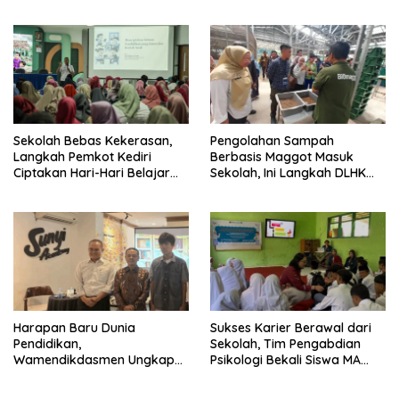
Sekolah Bebas Kekerasan,
Pengolahan Sampah
Langkah Pemkot Kediri
Berbasis Maggot Masuk
Ciptakan Hari-Hari Belajar
Sekolah, Ini Langkah DLHK
yang Gembira
Depok Edukasi Siswa
Harapan Baru Dunia
Sukses Karier Berawal dari
Pendidikan,
Sekolah, Tim Pengabdian
Wamendikdasmen Ungkap
Psikologi Bekali Siswa MA
Peran PJJ bagi Murid Putus
dengan Perencanaan Karier
Sekolah