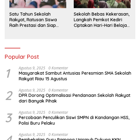
Satu Tahun Sekolah
Sekolah Bebas Kekerasan,
Rakyat, Ratusan Siswa
Langkah Pemkot Kediri
Raih Prestasi dan Siap
Ciptakan Hari-Hari Belajar
Menatap Masa Depan
yang Gembira
Popular Post
1
Agustus 9, 2025
0 Komentar
Masyarakat Sambut Antusias Peresmian SMA Sekolah
Rakyat Riau 15 Agustus
2
Agustus 9, 2025
0 Komentar
DPR Dorong Optimalisasi Pendanaan Sekolah Rakyat
dari Banyak Pihak
3
Agustus 9, 2025
0 Komentar
Percobaan Penculikan Siswi SMPN di Kandangan HSS,
Polisi Buru Pelaku
4
Agustus 9, 2025
0 Komentar
Pembekalan Guru Pamong Unismuh Dukung KKN