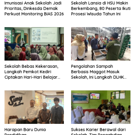
Imunisasi Anak Sekolah Jadi
Sekolah Lansia di HSU Makin
Prioritas, Dinkesda Demak
Berkembang, 80 Peserta Ikuti
Perkuat Monitoring BIAS 2026
Prosesi Wisuda Tahun Ini
Sekolah Bebas Kekerasan,
Pengolahan Sampah
Langkah Pemkot Kediri
Berbasis Maggot Masuk
Ciptakan Hari-Hari Belajar
Sekolah, Ini Langkah DLHK
yang Gembira
Depok Edukasi Siswa
Harapan Baru Dunia
Sukses Karier Berawal dari
Pendidikan,
Sekolah, Tim Pengabdian