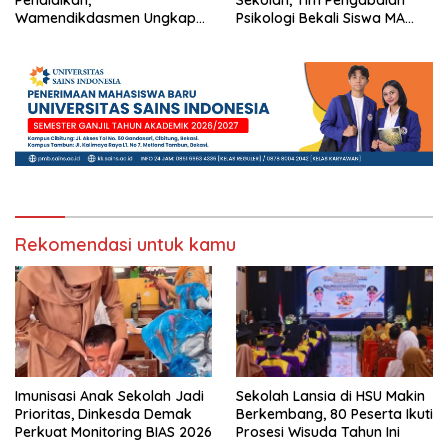
Wamendikdasmen Ungkap
Psikologi Bekali Siswa MA
Peran PJJ bagi Murid Putus
dengan Perencanaan Karier
Sekolah
Rekomendasi untuk kamu
Imunisasi Anak Sekolah Jadi
Sekolah Lansia di HSU Makin
Prioritas, Dinkesda Demak
Berkembang, 80 Peserta Ikuti
Perkuat Monitoring BIAS 2026
Prosesi Wisuda Tahun Ini