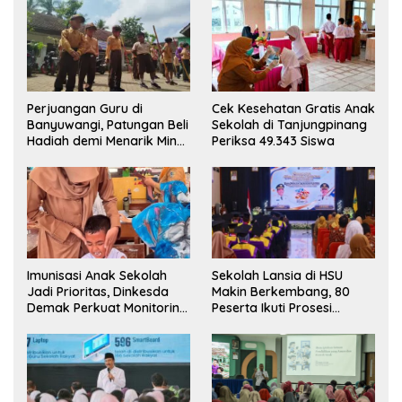
Perjuangan Guru di
Cek Kesehatan Gratis Anak
Banyuwangi, Patungan Beli
Sekolah di Tanjungpinang
Hadiah demi Menarik Minat
Periksa 49.343 Siswa
Siswa ke SD Negeri
Imunisasi Anak Sekolah
Sekolah Lansia di HSU
Jadi Prioritas, Dinkesda
Makin Berkembang, 80
Demak Perkuat Monitoring
Peserta Ikuti Prosesi
BIAS 2026
Wisuda Tahun Ini