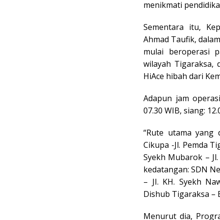
menikmati pendidika
Sementara itu, Ke
Ahmad Taufik, dala
mulai beroperasi 
wilayah Tigaraksa,
HiAce hibah dari Ke
Adapun jam operasio
07.30 WIB, siang: 12.
“Rute utama yang d
Cikupa -Jl. Pemda Ti
Syekh Mubarok – Jl.
kedatangan: SDN Nege
– JI. KH. Syekh Na
Dishub Tigaraksa – B
Menurut dia, Progr