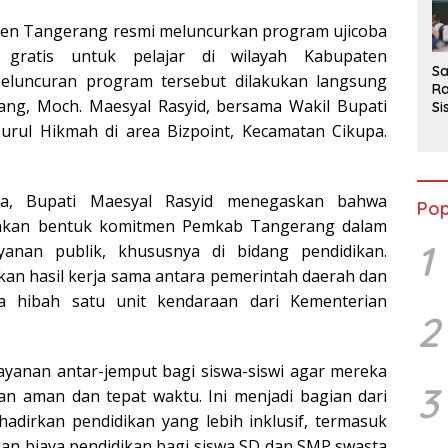
2
en Tangerang resmi meluncurkan program ujicoba
 gratis untuk pelajar di wilayah Kabupaten
Sa
eluncuran program tersebut dilakukan langsung
Ra
ang, Moch. Maesyal Rasyid, bersama Wakil Bupati
Si
da
urul Hikmah di area Bizpoint, Kecamatan Cikupa.
M
a, Bupati Maesyal Rasyid menegaskan bahwa
Pop
akan bentuk komitmen Pemkab Tangerang dalam
1
yanan publik, khususnya di bidang pendidikan.
an hasil kerja sama antara pemerintah daerah dan
a hibah satu unit kendaraan dari Kementerian
2
 layanan antar-jemput bagi siswa-siswi agar mereka
3
an aman dan tepat waktu. Ini menjadi bagian dari
adirkan pendidikan yang lebih inklusif, termasuk
an biaya pendidikan bagi siswa SD dan SMP swasta