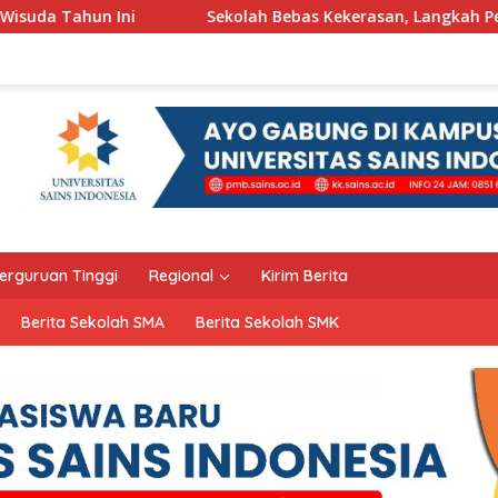
Sekolah Bebas Kekerasan, Langkah Pemkot Kediri Ciptakan H
erguruan Tinggi
Regional
Kirim Berita
Berita Sekolah SMA
Berita Sekolah SMK