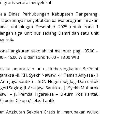
n gratis secara menyeluruh.
pala Dinas Perhubungan Kabupaten Tangerang,
m laporannya menyebutkan bahwa program ini akan
pada Juni hingga Desember 2025 untuk zona 1
 dengan tiga unit bus sedang Damri dan satu unit
menhub.
nal angkutan sekolah ini meliputi: pagi, 05.00 –
00 – 15.00 WIB dan sore: 16.00 – 18.00 WIB
ilalui antara lain untuk keberangkatan: BizPoint
garaksa -JI. KH. Syekh Nawawi -Jl. Taman Adiyasa -Jl.
 Aria Jaya Santika – SDN Negeri Seglog. Dan untuk
ri Seglog-Jl. Aria Jaya Santika – Jl. Syekh Mubarok
wawi – Jl. Pemda Tigaraksa – U-turn Pos Pantau
izpoint Cikupa,” jelas Taufik
am Angkutan Sekolah Gratis ini merupakan wujud