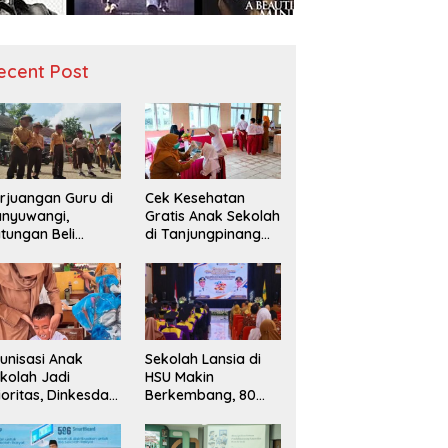
ecent Post
rjuangan Guru di
Cek Kesehatan
nyuwangi,
Gratis Anak Sekolah
tungan Beli
di Tanjungpinang
diah demi
Periksa 49.343
narik Minat Siswa
Siswa
 SD Negeri
unisasi Anak
Sekolah Lansia di
kolah Jadi
HSU Makin
ioritas, Dinkesda
Berkembang, 80
emak Perkuat
Peserta Ikuti Prosesi
nitoring BIAS
Wisuda Tahun Ini