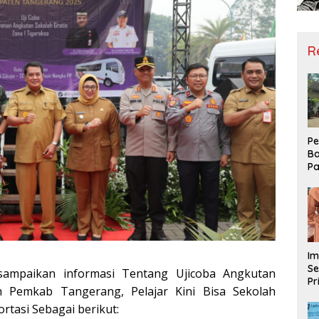
R
Pe
Ba
Pa
Ha
Me
ke
Im
Se
sampaikan informasi Tentang Ujicoba Angkutan
Pr
h Pemkab Tangerang, Pelajar Kini Bisa Sekolah
D
Mo
rtasi Sebagai berikut: