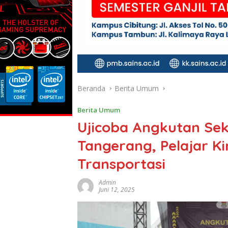
Beranda
Berita Umum
Berita Umum
Ujicoba Angkutan Sek
Tangerang, Pelajar Ki
Transportasi
Admin
Juni 12, 2025