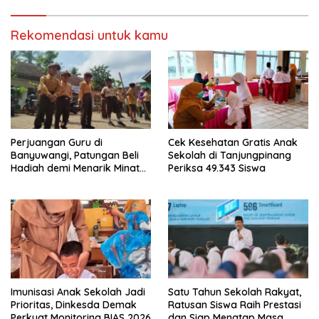
Rekomendasi untuk kamu
Perjuangan Guru di
Cek Kesehatan Gratis Anak
Banyuwangi, Patungan Beli
Sekolah di Tanjungpinang
Hadiah demi Menarik Minat
Periksa 49.343 Siswa
Siswa ke SD Negeri
Imunisasi Anak Sekolah Jadi
Satu Tahun Sekolah Rakyat,
Prioritas, Dinkesda Demak
Ratusan Siswa Raih Prestasi
Perkuat Monitoring BIAS 2026
dan Siap Menatap Masa