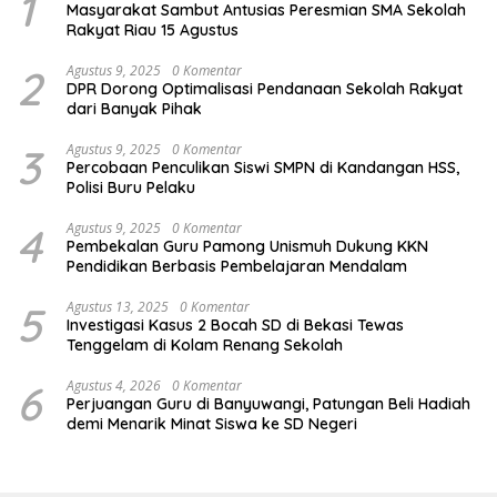
1
Masyarakat Sambut Antusias Peresmian SMA Sekolah
Rakyat Riau 15 Agustus
2
Agustus 9, 2025
0 Komentar
DPR Dorong Optimalisasi Pendanaan Sekolah Rakyat
dari Banyak Pihak
3
Agustus 9, 2025
0 Komentar
Percobaan Penculikan Siswi SMPN di Kandangan HSS,
Polisi Buru Pelaku
4
Agustus 9, 2025
0 Komentar
Pembekalan Guru Pamong Unismuh Dukung KKN
Pendidikan Berbasis Pembelajaran Mendalam
5
Agustus 13, 2025
0 Komentar
Investigasi Kasus 2 Bocah SD di Bekasi Tewas
Tenggelam di Kolam Renang Sekolah
6
Agustus 4, 2026
0 Komentar
Perjuangan Guru di Banyuwangi, Patungan Beli Hadiah
demi Menarik Minat Siswa ke SD Negeri