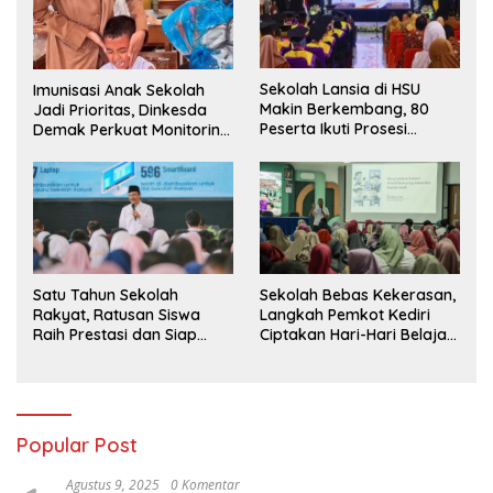
Sekolah Lansia di HSU
Imunisasi Anak Sekolah
Makin Berkembang, 80
Jadi Prioritas, Dinkesda
Peserta Ikuti Prosesi
Demak Perkuat Monitoring
Wisuda Tahun Ini
BIAS 2026
Sekolah Bebas Kekerasan,
Satu Tahun Sekolah
Langkah Pemkot Kediri
Rakyat, Ratusan Siswa
Ciptakan Hari-Hari Belajar
Raih Prestasi dan Siap
yang Gembira
Menatap Masa Depan
Popular Post
Agustus 9, 2025
0 Komentar