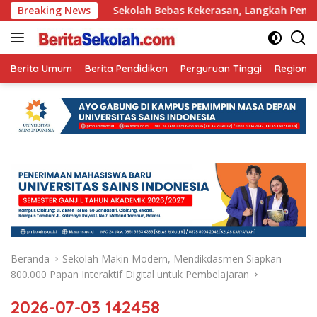
Langsung
 Ini
Breaking News
Sekolah Bebas Kekerasan, Langkah Pemkot Kediri 
ke
konten
Berita Umum
Berita Pendidikan
Perguruan Tinggi
Regional
Beranda
Sekolah Makin Modern, Mendikdasmen Siapkan
800.000 Papan Interaktif Digital untuk Pembelajaran
2026-07-03 142458