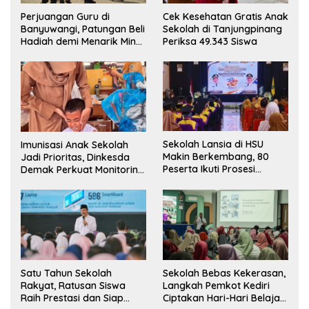
Perjuangan Guru di
Cek Kesehatan Gratis Anak
Banyuwangi, Patungan Beli
Sekolah di Tanjungpinang
Hadiah demi Menarik Minat
Periksa 49.343 Siswa
Siswa ke SD Negeri
Sekolah Lansia di HSU
Imunisasi Anak Sekolah
Makin Berkembang, 80
Jadi Prioritas, Dinkesda
Peserta Ikuti Prosesi
Demak Perkuat Monitoring
Wisuda Tahun Ini
BIAS 2026
Sekolah Bebas Kekerasan,
Satu Tahun Sekolah
Langkah Pemkot Kediri
Rakyat, Ratusan Siswa
Ciptakan Hari-Hari Belajar
Raih Prestasi dan Siap