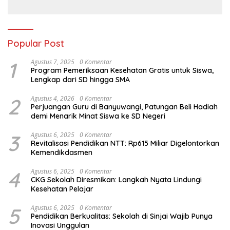
yang Gembira
Menatap Masa Depan
Popular Post
1
Agustus 7, 2025
0 Komentar
Program Pemeriksaan Kesehatan Gratis untuk Siswa,
Lengkap dari SD hingga SMA
2
Agustus 4, 2026
0 Komentar
Perjuangan Guru di Banyuwangi, Patungan Beli Hadiah
demi Menarik Minat Siswa ke SD Negeri
3
Agustus 6, 2025
0 Komentar
Revitalisasi Pendidikan NTT: Rp615 Miliar Digelontorkan
Kemendikdasmen
4
Agustus 6, 2025
0 Komentar
CKG Sekolah Diresmikan: Langkah Nyata Lindungi
Kesehatan Pelajar
5
Agustus 6, 2025
0 Komentar
Pendidikan Berkualitas: Sekolah di Sinjai Wajib Punya
Inovasi Unggulan