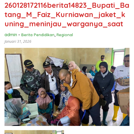
260128172116berita14823_Bupati_Ba
tang_M_Faiz_Kurniawan_jaket_k
uning_meninjau_warganya_saat
admin
-
Berita Pendidikan
,
Regional
Januari 31, 2026