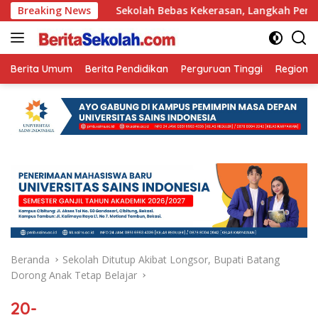
Langsung
 Ini
Breaking News
Sekolah Bebas Kekerasan, Langkah Pemkot Kediri C
ke
konten
Berita Umum
Berita Pendidikan
Perguruan Tinggi
Regional
Beranda
Sekolah Ditutup Akibat Longsor, Bupati Batang
Dorong Anak Tetap Belajar
20-