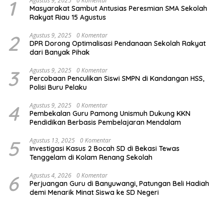
1
Agustus 9, 2025
0 Komentar
Masyarakat Sambut Antusias Peresmian SMA Sekolah
Rakyat Riau 15 Agustus
2
Agustus 9, 2025
0 Komentar
DPR Dorong Optimalisasi Pendanaan Sekolah Rakyat
dari Banyak Pihak
3
Agustus 9, 2025
0 Komentar
Percobaan Penculikan Siswi SMPN di Kandangan HSS,
Polisi Buru Pelaku
4
Agustus 9, 2025
0 Komentar
Pembekalan Guru Pamong Unismuh Dukung KKN
Pendidikan Berbasis Pembelajaran Mendalam
5
Agustus 13, 2025
0 Komentar
Investigasi Kasus 2 Bocah SD di Bekasi Tewas
Tenggelam di Kolam Renang Sekolah
6
Agustus 4, 2026
0 Komentar
Perjuangan Guru di Banyuwangi, Patungan Beli Hadiah
demi Menarik Minat Siswa ke SD Negeri