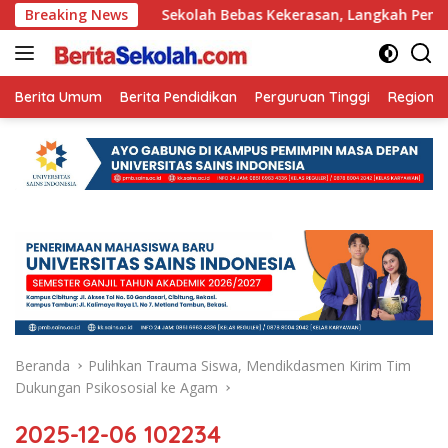
Langsung
n Ini
Breaking News
Sekolah Bebas Kekerasan, Langkah Pemkot Kediri 
ke
konten
Berita Umum
Berita Pendidikan
Perguruan Tinggi
Regional
Beranda
Pulihkan Trauma Siswa, Mendikdasmen Kirim Tim
Dukungan Psikososial ke Agam
2025-12-06 102234