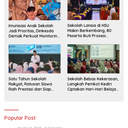
Sekolah Lansia di HSU
Imunisasi Anak Sekolah
Makin Berkembang, 80
Jadi Prioritas, Dinkesda
Peserta Ikuti Prosesi
Demak Perkuat Monitoring
Wisuda Tahun Ini
BIAS 2026
Sekolah Bebas Kekerasan,
Satu Tahun Sekolah
Langkah Pemkot Kediri
Rakyat, Ratusan Siswa
Ciptakan Hari-Hari Belajar
Raih Prestasi dan Siap
yang Gembira
Menatap Masa Depan
Popular Post