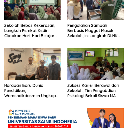
Sekolah Bebas Kekerasan,
Pengolahan Sampah
Langkah Pemkot Kediri
Berbasis Maggot Masuk
Ciptakan Hari-Hari Belajar
Sekolah, Ini Langkah DLHK
yang Gembira
Depok Edukasi Siswa
Harapan Baru Dunia
Sukses Karier Berawal dari
Pendidikan,
Sekolah, Tim Pengabdian
Wamendikdasmen Ungkap
Psikologi Bekali Siswa MA
Peran PJJ bagi Murid Putus
dengan Perencanaan Karier
Sekolah