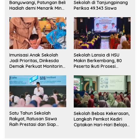
Banyuwangi, Patungan Beli
Sekolah di Tanjungpinang
Hadiah demi Menarik Minat
Periksa 49.343 Siswa
Siswa ke SD Negeri
Imunisasi Anak Sekolah
Sekolah Lansia di HSU
Jadi Prioritas, Dinkesda
Makin Berkembang, 80
Demak Perkuat Monitoring
Peserta Ikuti Prosesi
BIAS 2026
Wisuda Tahun Ini
Satu Tahun Sekolah
Sekolah Bebas Kekerasan,
Rakyat, Ratusan Siswa
Langkah Pemkot Kediri
Raih Prestasi dan Siap
Ciptakan Hari-Hari Belajar
Menatap Masa Depan
yang Gembira