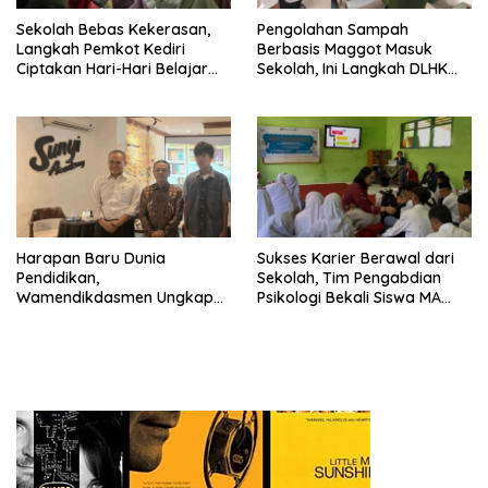
Sekolah Bebas Kekerasan,
Pengolahan Sampah
Langkah Pemkot Kediri
Berbasis Maggot Masuk
Ciptakan Hari-Hari Belajar
Sekolah, Ini Langkah DLHK
yang Gembira
Depok Edukasi Siswa
Harapan Baru Dunia
Sukses Karier Berawal dari
Pendidikan,
Sekolah, Tim Pengabdian
Wamendikdasmen Ungkap
Psikologi Bekali Siswa MA
Peran PJJ bagi Murid Putus
dengan Perencanaan Karier
Sekolah