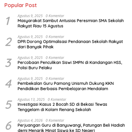
Popular Post
1
Agustus 9, 2025
0 Komentar
Masyarakat Sambut Antusias Peresmian SMA Sekolah
Rakyat Riau 15 Agustus
2
Agustus 9, 2025
0 Komentar
DPR Dorong Optimalisasi Pendanaan Sekolah Rakyat
dari Banyak Pihak
3
Agustus 9, 2025
0 Komentar
Percobaan Penculikan Siswi SMPN di Kandangan HSS,
Polisi Buru Pelaku
4
Agustus 9, 2025
0 Komentar
Pembekalan Guru Pamong Unismuh Dukung KKN
Pendidikan Berbasis Pembelajaran Mendalam
5
Agustus 13, 2025
0 Komentar
Investigasi Kasus 2 Bocah SD di Bekasi Tewas
Tenggelam di Kolam Renang Sekolah
6
Agustus 4, 2026
0 Komentar
Perjuangan Guru di Banyuwangi, Patungan Beli Hadiah
demi Menarik Minat Siswa ke SD Negeri