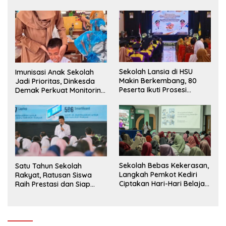
Siswa ke SD Negeri
Sekolah Lansia di HSU
Imunisasi Anak Sekolah
Makin Berkembang, 80
Jadi Prioritas, Dinkesda
Peserta Ikuti Prosesi
Demak Perkuat Monitoring
Wisuda Tahun Ini
BIAS 2026
Sekolah Bebas Kekerasan,
Satu Tahun Sekolah
Langkah Pemkot Kediri
Rakyat, Ratusan Siswa
Ciptakan Hari-Hari Belajar
Raih Prestasi dan Siap
yang Gembira
Menatap Masa Depan