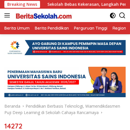
Langsung
n Ini
Breaking News
Sekolah Bebas Kekerasan, Langkah Pemkot Kediri 
ke
konten
Berita Umum
Berita Pendidikan
Perguruan Tinggi
Regional
Beranda
Pendidikan Berbasis Teknologi, Wamendikdasmen
Puji Deep Learning di Sekolah Cahaya Rancamaya
14272