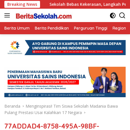
Langsung
ahun Ini
Breaking News
Sekolah Bebas Kekerasan, Langkah Pemkot Kedi
ke
konten
Berita Umum
Berita Pendidikan
Perguruan Tinggi
Regional
Beranda
Menginspirasi! Tim Siswa Sekolah Madania Bawa
Pulang Prestasi Usai Kalahkan 17 Negara
77ADDAD4-8758-495A-98BF-