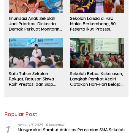
Imunisasi Anak Sekolah
Sekolah Lansia di HSU
Jadi Prioritas, Dinkesda
Makin Berkembang, 80
Demak Perkuat Monitoring
Peserta Ikuti Prosesi
BIAS 2026
Wisuda Tahun Ini
Satu Tahun Sekolah
Sekolah Bebas Kekerasan,
Rakyat, Ratusan Siswa
Langkah Pemkot Kediri
Raih Prestasi dan Siap
Ciptakan Hari-Hari Belajar
Menatap Masa Depan
yang Gembira
Popular Post
1
Agustus 9, 2025
0 Komentar
Masyarakat Sambut Antusias Peresmian SMA Sekolah