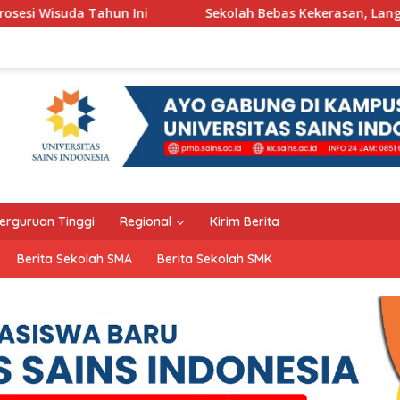
ni
Sekolah Bebas Kekerasan, Langkah Pemkot Kediri Cip
erguruan Tinggi
Regional
Kirim Berita
Berita Sekolah SMA
Berita Sekolah SMK