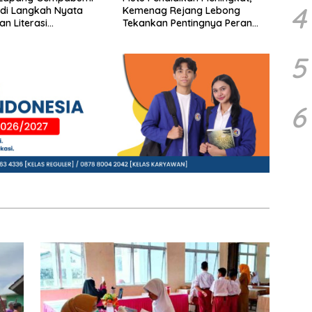
4
di Langkah Nyata
Kemenag Rejang Lebong
an Literasi
Tekankan Pentingnya Peran
naan di Bogor
Strategis Pengawas Sekolah
5
6