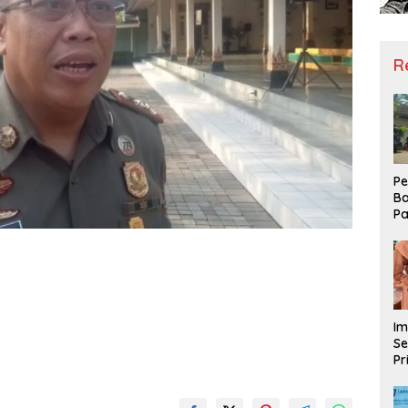
R
Pe
Ba
Pa
Ha
Me
ke
Im
Se
Pr
D
Mo