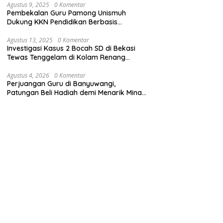
Agustus 9, 2025
0 Komentar
Pembekalan Guru Pamong Unismuh
Dukung KKN Pendidikan Berbasis
Pembelajaran Mendalam
Agustus 13, 2025
0 Komentar
Investigasi Kasus 2 Bocah SD di Bekasi
Tewas Tenggelam di Kolam Renang
Sekolah
Agustus 4, 2026
0 Komentar
Perjuangan Guru di Banyuwangi,
Patungan Beli Hadiah demi Menarik Minat
Siswa ke SD Negeri