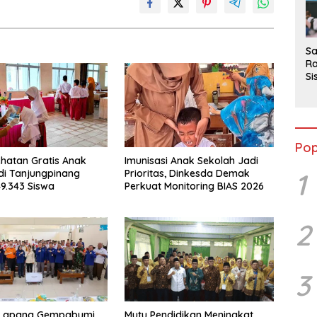
2
Sa
Ra
Si
da
M
Pop
hatan Gratis Anak
Imunisasi Anak Sekolah Jadi
di Tanjungpinang
Prioritas, Dinkesda Demak
1
49.343 Siswa
Perkuat Monitoring BIAS 2026
2
3
 Lapang Gempabumi
Mutu Pendidikan Meningkat,