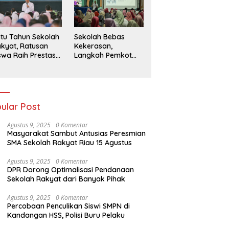
026
Sekolah Bebas
tu Tahun Sekolah
Kekerasan,
kyat, Ratusan
Langkah Pemkot
swa Raih Prestasi
Kediri Ciptakan
n Siap Menatap
Hari-Hari Belajar
asa Depan
yang Gembira
ular Post
Agustus 9, 2025
0 Komentar
Masyarakat Sambut Antusias Peresmian
SMA Sekolah Rakyat Riau 15 Agustus
Agustus 9, 2025
0 Komentar
DPR Dorong Optimalisasi Pendanaan
Sekolah Rakyat dari Banyak Pihak
Agustus 9, 2025
0 Komentar
Percobaan Penculikan Siswi SMPN di
Kandangan HSS, Polisi Buru Pelaku