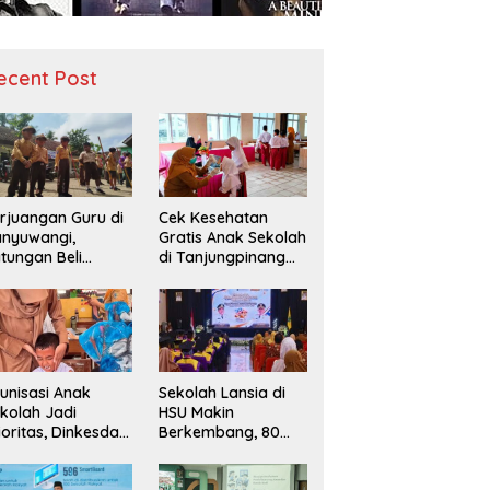
ecent Post
rjuangan Guru di
Cek Kesehatan
nyuwangi,
Gratis Anak Sekolah
tungan Beli
di Tanjungpinang
diah demi
Periksa 49.343
narik Minat Siswa
Siswa
 SD Negeri
Sekolah Lansia di
unisasi Anak
HSU Makin
kolah Jadi
Berkembang, 80
ioritas, Dinkesda
Peserta Ikuti Prosesi
emak Perkuat
Wisuda Tahun Ini
nitoring BIAS