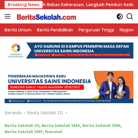
Langsung
Sekolah Bebas Kekerasan, Langkah Pemkot Kediri Ciptakan Har
Breaking News
ke
konten
Berita Umum
Berita Pendidikan
Perguruan Tinggi
Regional
Beranda
Berita Sekolah SD
Berita Sekolah SD
,
Berita Sekolah SMA
,
Berita Sekolah SMK
,
Berita Sekolah SMP
,
Nasional