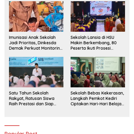
Imunisasi Anak Sekolah
Sekolah Lansia di HSU
Jadi Prioritas, Dinkesda
Makin Berkembang, 80
Demak Perkuat Monitoring
Peserta Ikuti Prosesi
BIAS 2026
Wisuda Tahun Ini
Satu Tahun Sekolah
Sekolah Bebas Kekerasan,
Rakyat, Ratusan Siswa
Langkah Pemkot Kediri
Raih Prestasi dan Siap
Ciptakan Hari-Hari Belajar
Menatap Masa Depan
yang Gembira
Popular Post