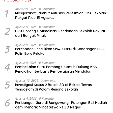
1
Agustus 9, 2025
0 Komentar
Masyarakat Sambut Antusias Peresmian SMA Sekolah
Rakyat Riau 15 Agustus
2
Agustus 9, 2025
0 Komentar
DPR Dorong Optimalisasi Pendanaan Sekolah Rakyat
dari Banyak Pihak
3
Agustus 9, 2025
0 Komentar
Percobaan Penculikan Siswi SMPN di Kandangan HSS,
Polisi Buru Pelaku
4
Agustus 9, 2025
0 Komentar
Pembekalan Guru Pamong Unismuh Dukung KKN
Pendidikan Berbasis Pembelajaran Mendalam
5
Agustus 13, 2025
0 Komentar
Investigasi Kasus 2 Bocah SD di Bekasi Tewas
Tenggelam di Kolam Renang Sekolah
6
Agustus 4, 2026
0 Komentar
Perjuangan Guru di Banyuwangi, Patungan Beli Hadiah
demi Menarik Minat Siswa ke SD Negeri