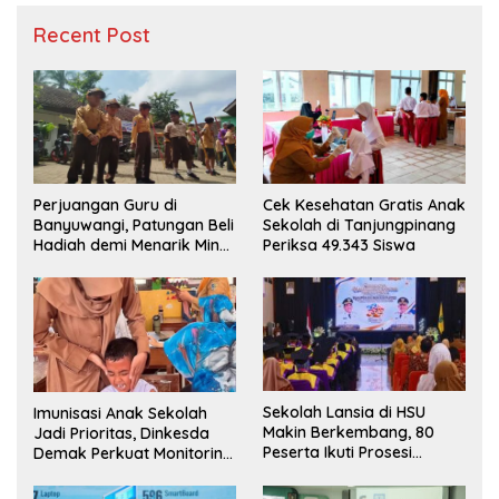
Recent Post
Perjuangan Guru di
Cek Kesehatan Gratis Anak
Banyuwangi, Patungan Beli
Sekolah di Tanjungpinang
Hadiah demi Menarik Minat
Periksa 49.343 Siswa
Siswa ke SD Negeri
Sekolah Lansia di HSU
Imunisasi Anak Sekolah
Makin Berkembang, 80
Jadi Prioritas, Dinkesda
Peserta Ikuti Prosesi
Demak Perkuat Monitoring
Wisuda Tahun Ini
BIAS 2026