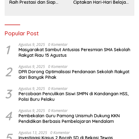
Raih Prestasi dan Siap
Ciptakan Hari-Hari Belajar
Menatap Masa Depan
yang Gembira
Popular Post
1
Agustus 9, 2025
0 Komentar
Masyarakat Sambut Antusias Peresmian SMA Sekolah
Rakyat Riau 15 Agustus
2
Agustus 9, 2025
0 Komentar
DPR Dorong Optimalisasi Pendanaan Sekolah Rakyat
dari Banyak Pihak
3
Agustus 9, 2025
0 Komentar
Percobaan Penculikan Siswi SMPN di Kandangan HSS,
Polisi Buru Pelaku
4
Agustus 9, 2025
0 Komentar
Pembekalan Guru Pamong Unismuh Dukung KKN
Pendidikan Berbasis Pembelajaran Mendalam
5
Agustus 13, 2025
0 Komentar
Investigasi Kasus 2 Bocah SD di Bekasi Tewas