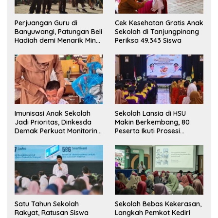
Perjuangan Guru di
Cek Kesehatan Gratis Anak
Banyuwangi, Patungan Beli
Sekolah di Tanjungpinang
Hadiah demi Menarik Minat
Periksa 49.343 Siswa
Siswa ke SD Negeri
Imunisasi Anak Sekolah
Sekolah Lansia di HSU
Jadi Prioritas, Dinkesda
Makin Berkembang, 80
Demak Perkuat Monitoring
Peserta Ikuti Prosesi
BIAS 2026
Wisuda Tahun Ini
Satu Tahun Sekolah
Sekolah Bebas Kekerasan,
Rakyat, Ratusan Siswa
Langkah Pemkot Kediri