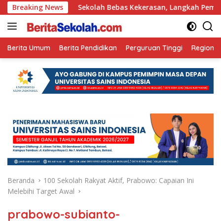
Langsung
 Ini
Breaking News
Sekolah Bebas Kekerasan, Langkah Pemkot Kediri 
ke
konten
Berita Umum
Berita Pendidikan
Perguruan Tinggi
Regional
Beranda
100 Sekolah Rakyat Aktif, Prabowo: Capaian Ini
Melebihi Target Awal
prabowo-subianto-