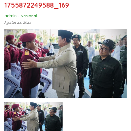
1755872249588_169
admin
-
Nasional
Agustus 23, 2025