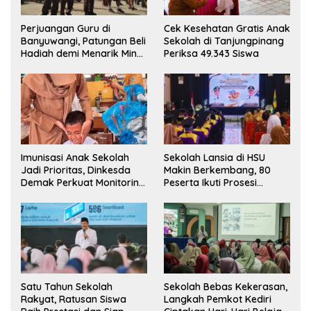
Perjuangan Guru di
Cek Kesehatan Gratis Anak
Banyuwangi, Patungan Beli
Sekolah di Tanjungpinang
Hadiah demi Menarik Minat
Periksa 49.343 Siswa
Siswa ke SD Negeri
Imunisasi Anak Sekolah
Sekolah Lansia di HSU
Jadi Prioritas, Dinkesda
Makin Berkembang, 80
Demak Perkuat Monitoring
Peserta Ikuti Prosesi
BIAS 2026
Wisuda Tahun Ini
Satu Tahun Sekolah
Sekolah Bebas Kekerasan,
Rakyat, Ratusan Siswa
Langkah Pemkot Kediri