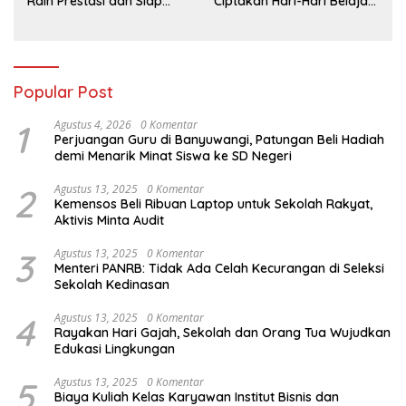
Raih Prestasi dan Siap
Ciptakan Hari-Hari Belajar
Menatap Masa Depan
yang Gembira
Popular Post
1
Agustus 4, 2026
0 Komentar
Perjuangan Guru di Banyuwangi, Patungan Beli Hadiah
demi Menarik Minat Siswa ke SD Negeri
2
Agustus 13, 2025
0 Komentar
Kemensos Beli Ribuan Laptop untuk Sekolah Rakyat,
Aktivis Minta Audit
3
Agustus 13, 2025
0 Komentar
Menteri PANRB: Tidak Ada Celah Kecurangan di Seleksi
Sekolah Kedinasan
4
Agustus 13, 2025
0 Komentar
Rayakan Hari Gajah, Sekolah dan Orang Tua Wujudkan
Edukasi Lingkungan
5
Agustus 13, 2025
0 Komentar
Biaya Kuliah Kelas Karyawan Institut Bisnis dan